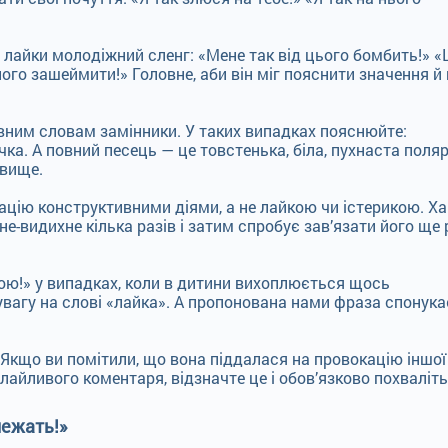
лайки молодіжний сленг: «Мене так від цього бомбить!» «
ого зашеймити!» Головне, аби він міг пояснити значення й
вним словам замінники. У таких випадках пояснюйте:
чка. А повний песець — це товстенька, біла, пухнаста поля
 вище.
уацію конструктивними діями, а не лайкою чи істерикою. Х
е-видихне кілька разів і затим спробує зав’язати його ще 
вою!» у випадках, коли в дитини вихоплюється щось
увагу на слові «лайка». А пропонована нами фраза спонука
. Якщо ви помітили, що вона піддалася на провокацію іншої
лайливого коментаря, відзначте це і обов’язково похваліт
лежать!»