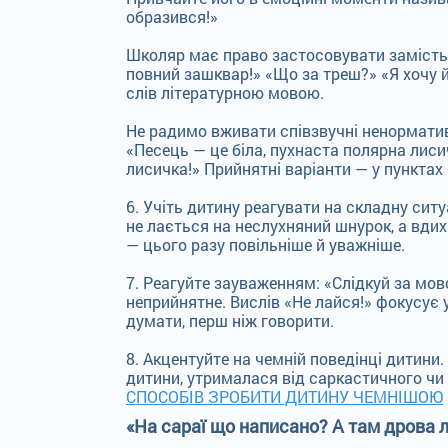
образився!»
Школяр має право застосовувати замість 
повний зашквар!» «Що за треш?» «Я хочу й
слів літературною мовою.
Не радимо вживати співзвучні ненормати
«Песець — це біла, пухнаста полярна лиси
лисичка!» Прийнятні варіанти — у пунктах
6. Учіть дитину реагувати на складну сит
не лається на неслухняний шнурок, а вдихн
— цього разу повільніше й уважніше.
7. Реагуйте зауваженням: «Слідкуй за мо
неприйнятне. Вислів «Не лайся!» фокусує 
думати, перш ніж говорити.
8. Акцентуйте на чемній поведінці дитини
дитини, утрималася від саркастичного чи 
СПОСОБІВ ЗРОБИТИ ДИТИНУ ЧЕМНІШОЮ
«На сараї що написано? А там дрова 