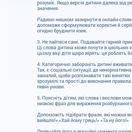
розуміє. Якщо версія дитини далека від р
значення.
Радимо нишком зазирнути в онлайн-словн
допоможе сформулювати коректне й серйо
огидно бруднити язик.
3. Не лайтеся самі. Подавайте гарний прик
Ці слова дитина може почути в шкільних ко
цьому віці діти щиро вірять: це роблять б
4. Категорично забороніть дитині вживати 
Так, є соціальні ситуації, де ненормати
замалий, щоби розпізнавати такі винятки. Д
зрозумілі та прості до виконання правила
певні умови.
5. Поясніть дітям, які слова і вислови м
низкою фраз для вираження розбурханого о
Допоможіть підібрати фрази, які можна ви
вийшло!» «Хай йому грець!» «Та ну його!»
Привчайте його в емоційні моменти називат