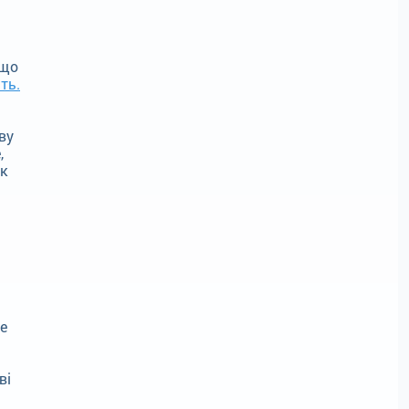
/що
ть.
ву
,
к
е
ві