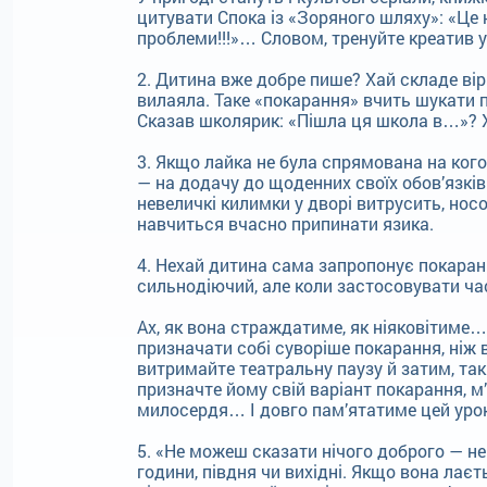
цитувати Спока із «Зоряного шляху»: «Це н
проблеми!!!»… Словом, тренуйте креатив у 
2. Дитина вже добре пише? Хай складе вірш
вилаяла. Таке «покарання» вчить шукати 
Сказав школярик: «Пішла ця школа в…»? Х
3. Якщо лайка не була спрямована на кого
— на додачу до щоденних своїх обов’язків п
невеличкі килимки у дворі витрусить, нос
навчиться вчасно припинати язика.
4. Нехай дитина сама запропонує покаранн
сильнодіючий, але коли застосовувати час
Ах, як вона страждатиме, як ніяковітиме…
призначати собі суворіше покарання, ніж
витримайте театральну паузу й затим, такі
призначте йому свій варіант покарання, 
милосердя… І довго пам’ятатиме цей урок
5. «Не можеш сказати нічого доброго — не 
години, півдня чи вихідні. Якщо вона лаєт