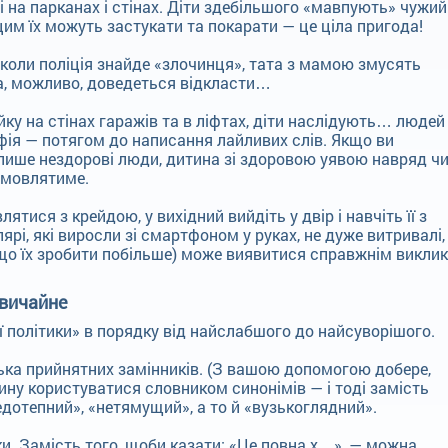
на парканах і стінах. Діти здебільшого «мавпують» чужий
им їх можуть застукати та покарати — це ціла пригода!
 коли поліція знайде «злочинця», тата з мамою змусять
, можливо, доведеться відкласти…
ку на стінах гаражів та в ліфтах, діти наслідують… людей 
ія — потягом до написання лайливих слів. Якщо ви
 лише нездорові люди, дитина зі здоровою уявою навряд ч
ідмовлятиме.
тися з крейдою, у вихідний вийдіть у двір і навчіть її з
рі, які виросли зі смартфоном у руках, не дуже витривалі,
кщо їх зробити побільше) може виявитися справжнім викли
звичайне
політики» в порядку від найслабшого до найсуворішого.
лька прийнятних замінників. (З вашою допомогою добере,
тину користуватися словником синонімів — і тоді замість
дотепний», «нетямущий», а то й «вузькоглядний».
жки. Замість того, щоби казати: «Це повна х…», — можна