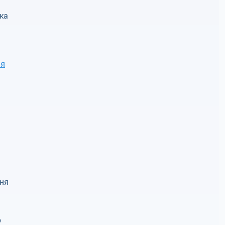
ка
ля
ння
о