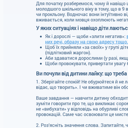
Для початку розберемося, чому й навіщо 
молодшого шкільного віку в тому, що в 9 
чи прокльону. Водночас вони інтуїтивно в
вживається, коли мовця охоплюють негати
У яких ситуаціях і навіщо діти лають
Як і дорослі — щоби «злити негатив»:
них речі, образу на свою адресу тощо.
Щоб їх прийняли «за своїх» у групі ді
(підлітковий жаргон).
Аби здаватися дорослими (у разі, якщ
Щоби провокувати, привертати увагу б
Ви почули від дитини лайку: що треба
1. Зберігайте спокій! Не обурюйтеся й не 
відає, що творить». І чи вживатиме він об
Ваше завдання — навчити дитину обходити
зуміти говорити про те, що викликає соро
не «вибухати» у відповідь на обурливі сл
провокацій. Саме час освоювати це мисте
2. Роз’ясніть значення слова. Запитайте, 