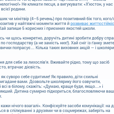
елогічно!» Не кликати песця, а вигукувати: «Х’юстон, у нас
всієї родини.
ик чи мінітвір (4–5 речень) про позитивний бік того, кого
позитив у найтяжчі моменти життя й
розвиває життєстійкіс
ай запише 5 корисних і приємних якостей школи.
сь чи щось конкретно, доручіть дитині зробити добру спра
о господарству (а не замість них!). Хай сніг із ґанку змете
овички попрасує… Кілька таких виховних акцій — і школяри
я для себе за лихослів’я. Вживайте рідко, тому що засіб
то, втрачає дієвість.
 як суворо себе судитиме! Як правило, діти схильні
 вигадане вами. Дозвольте школярику його озвучити,
 всі в білому, скажіть: «Думаю, краще буде, якщо…» і
м’якший. Дитина сумирно підкориться, благословляючи ваш
.
кажи нічого взагалі». Конфіскуйте засоби комунікації: на д
ься в спілкуванні з друзями чи в соцмережах, заберіть на