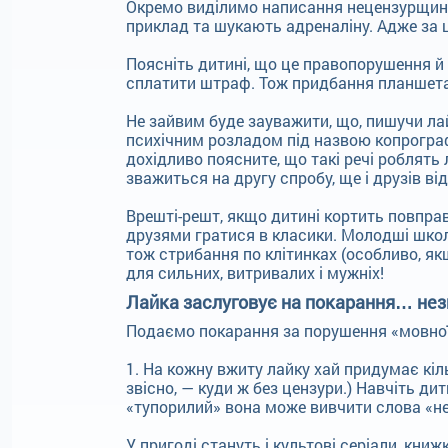
Окремо виділимо написання нецензурщині 
приклад та шукають адреналіну. Адже за ц
Поясніть дитині, що це правопорушення й
сплатити штраф. Тож придбання планшета
Не зайвим буде зауважити, що, пишучи лай
психічним розладом під назвою копрограф
дохідливо поясните, що такі речі роблять
зважиться на другу спробу, ще і друзів в
Врешті-решт, якщо дитині кортить повправля
друзями гратися в класики. Молодші школя
тож стрибання по клітинках (особливо, я
для сильних, витривалих і мужніх!
Лайка заслуговує на покарання… не
Подаємо покарання за порушення «мовної 
1. На кожну вжиту лайку хай придумає кі
звісно, — куди ж без цензури.) Навчіть ди
«тупорилий» вона може вивчити слова «не
У пригоді стануть і культові серіали, кни