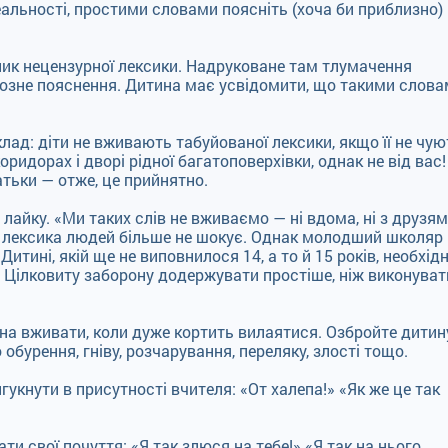
еальності, простими словами поясніть (хоча би приблизно)
ик нецензурної лексики. Надруковане там тлумачення
зне пояснення. Дитина має усвідомити, що такими слов
лад: діти не вживають табуйованої лексики, якщо її не чую
ридорах і дворі рідної багатоповерхівки, однак не від вас!
атьки — отже, це прийнятно.
лайку. «Ми таких слів не вживаємо — ні вдома, ні з друзям
вна лексика людей більше не шокує. Однак молодший школяр
итині, якій ще не виповнилося 14, а то й 15 років, необхідн
. Цілковиту заборону додержувати простіше, ніж виконуват
ожна вживати, коли дуже кортить вилаятися. Озбройте дитин
бурення, гніву, розчарування, переляку, злості тощо.
гукнути в присутності вчителя: «От халепа!» «Як же це так
и свої почуття: «Я так злюся на тебе!» «Я так на нього