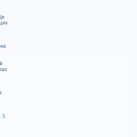
Це
 цих
рна
ай
раз
є
ь.
5