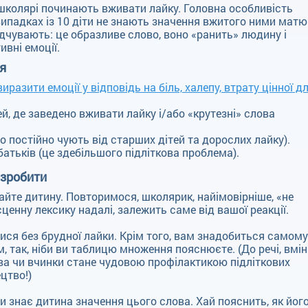
школярі починають вживати лайку. Головна особливість
випадках із 10 діти не знають значення вжитого ними матю
ідчувають: це образливе слово, воно «ранить» людину і
вні емоції.
ся
виразити емоції у відповідь на біль, халепу, втрату цінної д
тей, де заведено вживати лайку і/або «крутезні» слова
о постійно чують від старших дітей та дорослих лайку).
атьків (це здебільшого підліткова проблема).
 зробити
лайте дитину. Повторимося, школярик, найімовірніше, «не
сценну лексику надалі, залежить саме від вашої реакції.
ся без брудної лайки. Крім того, вам знадобиться самому
м, так, ніби ви таблицю множення пояснюєте. (До речі, вмі
ова чи вчинки стане чудовою профілактикою підліткових
цтво!)
чи знає дитина значення цього слова. Хай пояснить, як йог