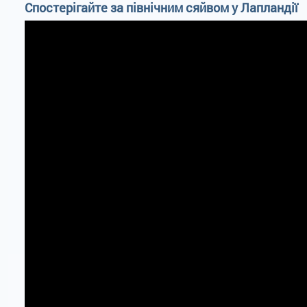
Спостерігайте за північним сяйвом у Лапландії