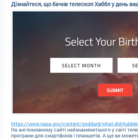
Дізнайтеся, що бачив телескоп Хаббл у день в
https://www.nasa.gov/content/goddard/what-did-hubble-
На англомовному сайті найзнаменитішого у світі теле
програми для смартфонів і планшетів. А ще ви можете