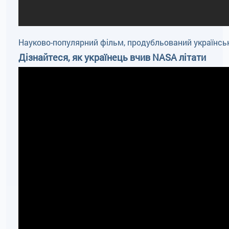
Науково-популярний фільм, продубльований українськ
Дізнайтеся, як українець вчив NASA літати