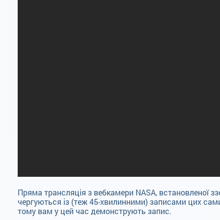
Пряма трансляція з вебкамери NASA, встановленої ззо
чергуються із (теж 45-хвилинними) записами цих самих
тому вам у цей час демонструють запис.