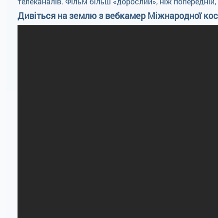
телеканалів. Фільм більш «дорослий», ніж попередній,
Дивіться на землю з вебкамер Міжнародної косм