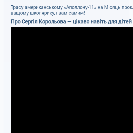
Трасу американському «Аполлону-11» на Місяць прокл
ващому школярику, і вам самим!
Про Сергія Корольова — цікаво навіть для дітей