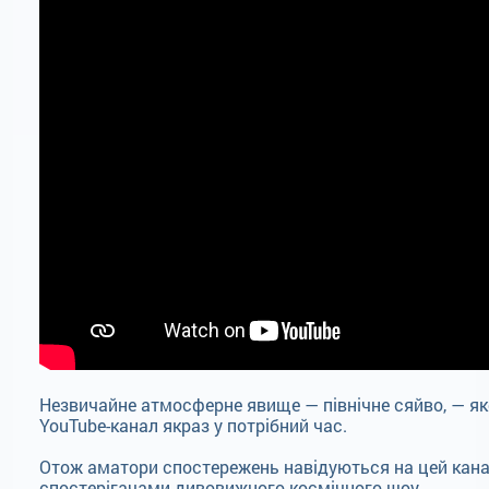
Незвичайне атмосферне явище — північне сяйво, — яке
YouTube-канал якраз у потрібний час.
Отож аматори спостережень навідуються на цей канал
спостерігачами дивовижного космічного шоу.