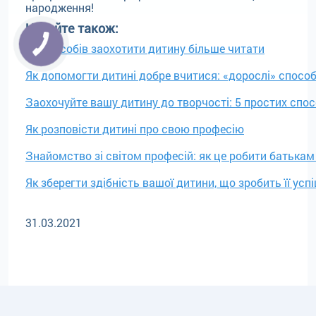
народження!
Читайте також:
10 способів заохотити дитину більше читати
Як допомогти дитині добре вчитися: «дорослі» спосо
Заохочуйте вашу дитину до творчості: 5 простих спос
Як розповісти дитині про свою професію
Знайомство зі світом професій: як це робити батькам 
Як зберегти здібність вашої дитини, що зробить її ус
31.03.2021