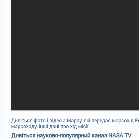
Дивіться фото і відео з Mарсу, які передає марсохід 
марсоходу, інші дані про хід місії.
Дивіться науково-популярний канал NASA TV