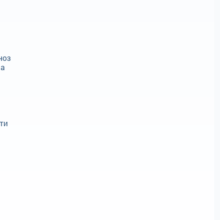
ноз
на
ти