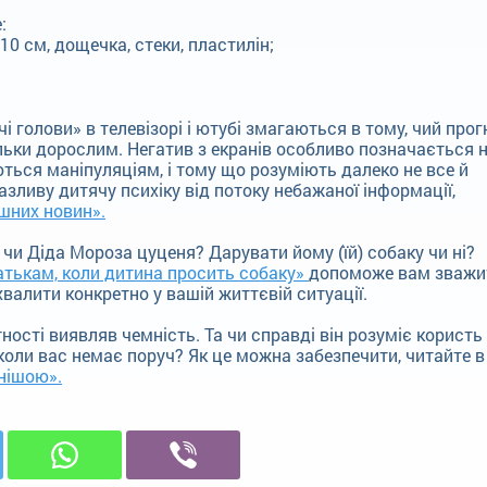
:
10 см, дощечка, стеки, пластилін;
 голови» в телевізорі і ютубі змагаються в тому, чий прог
ільки дорослим. Негатив з екранів особливо позначається 
ються маніпуляціям, і тому що розуміють далеко не все й
разливу дитячу психіку від потоку небажаної інформації,
ашних новин».
чи Діда Мороза цуценя? Дарувати йому (їй) собаку чи ні?
атькам, коли дитина просить собаку»
допоможе вам зважи
ухвалити конкретно у вашій життєвій ситуації.
ності виявляв чемність. Та чи справді він розуміє користь
 коли вас немає поруч? Як це можна забезпечити, читайте в
нішою».