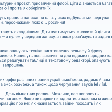
льтурний проєкт, присвячений флорі. Діти дізнаються бага
ю і про те, як оберігати їх.
уть правила написання слів, у яких відбувається чергуван
ми, персонажами яких є… рослини!
стануть складнішими. Діти вчитимуться множити й ділити
— з нулем у середині запису, а також розв’язувати задачі 
сники опанують техніки виготовлення рельєфу й фризу.
икою. Напишуть нові закінчення для відомих народних ка
ься редагувати таблиці в текстовому редакторі, опанують
 і запрошень.
их орфографічних правил української мови, радимо й вам
-/с-, роз-/без-, а також щодо чергування звуків [е] / [и].
ня — День кімнатних рослин. Можливо, вас попросять
чи пагоном. Якщо ви вирішите поділитися вазоном із жив
ацію про неї: як називається, звідки походить і як її