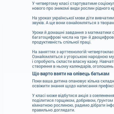
У четвертому класі стартуватиме соціоку
нового про зникомі види рослин рідного кра
На уроках української мови діти вивчатим
звуків. А ще вони ознайомляться з твора
Уроки й домашні завдання з математики 
багатоцифрові числа на три- й двоцифрові 
продуктивність спільної праці.
На заняттях з арттехнологій четвертокла
Ознайомляться з угорською народною муз
і спробують скласти власну казку. Навчат
створення в ньому календарів, оголошень
Що варто взяти на олівець батькам
Поки ваша дитина опановує кілька складн
освіжити знання щодо написання префіксів з
У класі може відбутися акція з озеленен
поділитися горщиком, добривом, ґрунтом 
кімнатною рослиною, радимо дібрати інформ
правильно доглядати.