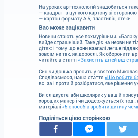
На уроках арттехнологій знадобиться таке
— квадрат із цупкого картону зі стороною 
— картон формату А-5, пластилін, стеки.
Вас може зацікавити
Новини стають усе похмурішими. «Балакучі
вийде страшніший. Таке діє на нерви не т
дітях: і тому що вони взагалі легше підда
зовсім не так, як дорослі. Як оборонити в
читайте в статті
«Захистіть дітей від стр
Син чи донька просить у святого Миколая 
Сподіваємося, наша стаття
«Що робити б
всі за і проти й розібратися, яке рішення 
Ви слідкуєте, аби школярик у вашій присут
хороших манер і чи додержується їх тоді,
матеріалі
«5 способів зробити дитину чем
Поділіться цією сторінкою