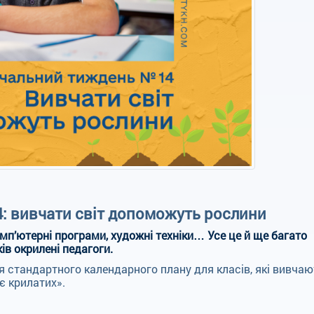
: вивчати світ допоможуть рослини
омп’ютерні програми, художні техніки… Усе це й ще багато
ів окрилені педагоги.
 стандартного календарного плану для класів, які вивчаю
є крилатих».