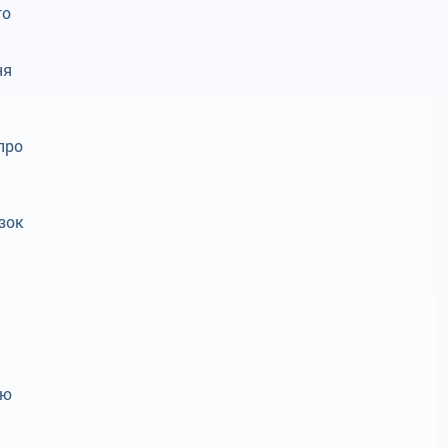
то
ня
про
зок
ою