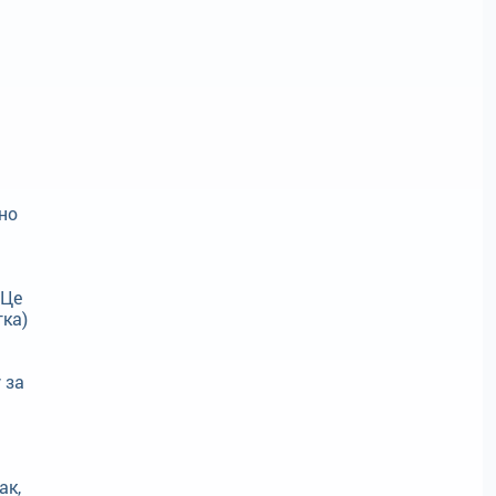
но
 Це
тка)
 за
ак,