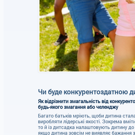
Чи буде конкурентоздатною ди
Як відрізнити змагальність від конкурент
будь-якого змагання або челенджу
Багато батьків мріють, щоби дитина стала
виробляти лідерські якості. Зокрема вміт
то й із дитсадка налаштовують дитину до 
якщо дитина зовсім не виявляє бажання 