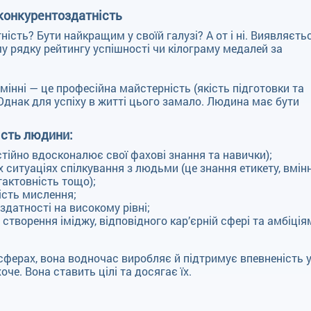
 конкурентоздатність
сть? Бути найкращим у своїй галузі? А от і ні. Виявляєтьс
у рядку рейтингу успішності чи кілограму медалей за
інні — це професійна майстерність (якість підготовки та
Однак для успіху в житті цього замало. Людина має бути
ість людини:
тійно вдосконалює свої фахові знання та навички);
 ситуаціях спілкування з людьми (це знання етикету, вмін
тактовність тощо);
кість мислення;
здатності на високому рівні;
створення іміджу, відповідного кар’єрній сфері та амбіція
сферах, вона водночас виробляє й підтримує впевненість 
оче. Вона ставить цілі та досягає їх.