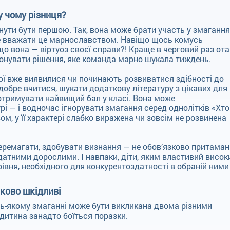
у чому різниця?
ути бути першою. Так, вона може брати участь у змаганнях
е вважати це марнославством. Навіщо щось комусь
що вона — віртуоз своєї справи?! Краще в черговий раз ота
опонувати рішення, яке команда марно шукала тиждень.
кої вже виявилися чи починають розвиватися здібності до
добре вчитися, шукати додаткову літературу з цікавих для 
отримувати найвищий бал у класі. Вона може
і — і водночас ігнорувати змагання серед однолітків «Хто
ом, у її характері слабко виражена чи зовсім не розвинена
еремагати, здобувати визнання — не обов’язково притама
здатними дорослими. І навпаки, діти, яким властивий висок
рівня, необхідного для конкурентоздатності в обраній ними
аково шкідливі
удь-якому змаганні може бути викликана двома різними
дитина занадто боїться поразки.