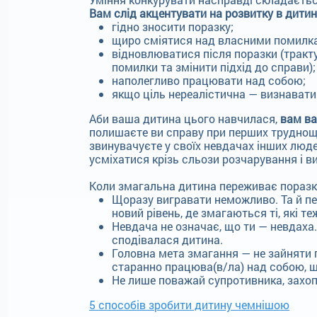
Вам слід акцентувати на розвитку в дитин
гідно зносити поразку;
щиро сміятися над власними помилк
відновлюватися після поразки (трактув
помилки та змінити підхід до справи);
наполегливо працювати над собою;
якщо ціль нереалістична — визнавати 
Аби ваша дитина цього навчилася,
вам ва
полишаєте ви справу при перших трудноща
звинувачуєте у своїх невдачах інших людей
усміхатися крізь сльози розчарування і в
Коли змагальна дитина переживає поразку
Щоразу вигравати неможливо. Та й п
новий рівень, де змагаються ті, які т
Невдача не означає, що ти — невдаха.
сподівалася дитина.
Головна мета змагання — не зайняти 
старанно працюва(в/ла) над собою, щ
Не лише поважай супротивника, захоп
5 способів зробити дитину чемнішою