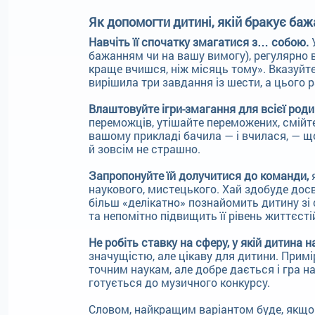
Як допомогти дитині, якій бракує ба
Навчіть її спочатку змагатися з… собою.
У
бажанням чи на вашу вимогу), регулярно ві
краще вчишся, ніж місяць тому». Вказуйте
вирішила три завдання із шести, а цього р
Влаштовуйте ігри-змагання для всієї роди
переможців, утішайте переможених, смій
вашому прикладі бачила — і вчилася, — щ
й зовсім не страшно.
Запропонуйте їй долучитися до команди,
я
наукового, мистецького. Хай здобуде досв
більш «делікатно» познайомить дитину зі 
та непомітно підвищить її рівень життєсті
Не робіть ставку на сферу, у якій дитина 
значущістю, але цікаву для дитини. Прим
точним наукам, але добре дається і гра н
готується до музичного конкурсу.
Словом, найкращим варіантом буде, якщо 