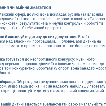
жання чи вміння змагатися
 кожній сфері, до якої вона докладає зусиль (за власним
дзначайте і хваліть прогрес. І не просто кажіть: «Ти зараз
 конкретні результати: «На минулій контрольній роботі ти
азу — п’ять! У тебе явний прогрес».
ни й заохочуйте дитину до них долучатися.
Вітайте
теся над власними програшами… Головне, аби дитина на
о перемагати приємно, а програвати — не боляче, не сором
ка готується до неспортивного конкурсу: музичного,
ід перемог і поразок, ділячи їх з іншими членами команди.
світом конкурентної боротьби (у спорті вона занадто жорс
йкості.
найкраща.
Оберіть для тренування змагальності другорядну
іром, якщо ваша дочка чи син надають найбільшу перевагу
а скрипці, влаштуйте дитину в аматорський колектив, який
вашій дитині вдасться збалансувати свою змагальність т