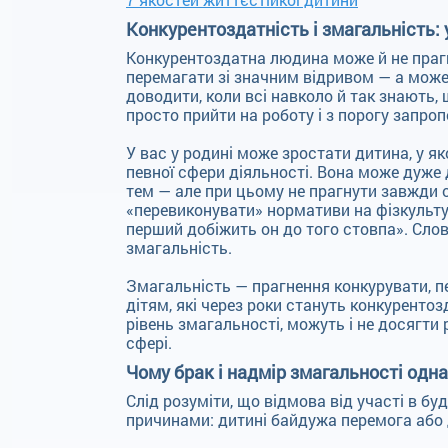
Конкурентоздатність і змагальність: 
Конкурентоздатна людина може й не прагн
перемагати зі значним відривом — а мож
доводити, коли всі навколо й так знають, 
просто прийти на роботу і з порогу запр
У вас у родині може зростати дитина, у я
певної сфери діяльності. Вона може дуже 
тем — але при цьому не прагнути завжди 
«перевиконувати» нормативи на фізкультур
перший добіжить он до того стовпа». Слов
змагальність.
Змагальність — прагнення конкурувати, п
дітям, які через роки стануть конкуренто
рівень змагальності, можуть і не досягти 
сфері.
Чому брак і надмір змагальності одн
Слід розуміти, що відмова від участі в б
причинами: дитині байдужа перемога або 