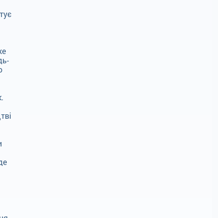
тує
же
дь-
о
.
тві
и
де
ня.