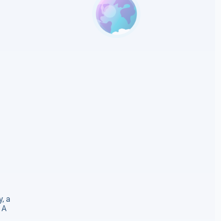
, а
 А