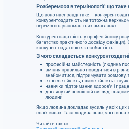
Розберемося в термінології: що таке
Що воно насправді таке — конкурентоздатні
конкурентоздатність не тотожна верхньом
перемоги в різноманітних змаганнях.
Конкурентоздатність у професійному розум
багатство практичного досвіду фахівця). 
конкурентоздатною як особистість!
З чого складається конкурентоздатн
професійна майстерність (людина пос
вміння правильно поводитися в різних
знайомитися, підтримувати розмову, 
стресостійкість, самостійність і гнуч
навички підтримання здоров’я і праце
доглянутий зовнішній вигляд, свідоме 
людини.
Якщо людина докладає зусиль у всіх цих 
своїх силах. Така людина знає, чого вона х
Читайте також:
7 якостей життєстійкої дитини