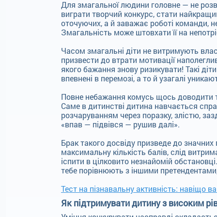
Для змагальної людини головне — не розв
виграти творчий конкурс, стати найкращи
оточуючих, а й заважає роботі команди, н
Змагальність може штовхати її на непотрі
Часом змагальні діти не витримують влас
призвести до втрати мотивації наполегли
якого бажання знову ризикувати! Такі ді
впевнені в перемозі, а то й узагалі уника
Повне небажання комусь щось доводити те
Саме в дитинстві дитина навчається спра
розчаруванням через поразку, злістю, заз
«впав — підвівся — рушив далі».
Брак такого досвіду призведе до значних
максимальну кількість балів, слід витри
іспити в цілковито незнайомій обстановці
тебе порівнюють з іншими претендентами, і
Тест на пізнавальну активність: навіщо в
Як підтримувати дитину з високим рі
Уміння конкурувати насправді складаєтьс