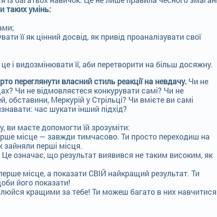
и таких умінь:
ами;
ати її як цінний досвід, як привід проаналізувати свої
це і видозмінювати її, аби перетворити на більш досяжну.
рто переглянути власний стиль реакції на невдачу.
Чи не
х? Чи не відмовляєтеся конкурувати самі? Чи не
, обставини, Меркурій у Стрільці? Чи вмієте ви самі
изнавати: час шукати інший підхід?
, ви маєте допомогти їй зрозуміти:
ерше місце — завжди тимчасово. Ти просто переходиш на
еж зайняли перші місця.
 Це означає, що результат виявився не таким високим, як
перше місце, а показати СВІЙ найкращий результат. Ти
оби його показати!
люйся кращими за тебе! Ти можеш багато в них навчитися