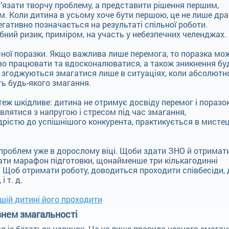
’язати творчу проблему, а представити рішення першим,
м. Коли дитина в усьому хоче бути першою, це не лише дра
егативно позначається на результаті спільної роботи.
бний ризик, приміром, на участь у небезпечних челенджах.
ної поразки. Якщо важлива лише перемога, то поразка мо
во працювати та вдосконалюватися, а також зникнення бу
ти згоджуються змагатися лише в ситуаціях, коли абсолютн
ють будь-якого змагання.
ж шкідливе: дитина не отримує досвіду перемог і поразок
влятися з напругою і стресом під час змагання,
дрістю до успішнішого конкурента, практикується в мистец
 проблем уже в дорослому віці. Щоби здати ЗНО й отримат
мати марафон підготовки, щонайменше три кількагодинні
. Щоб отримати роботу, доводиться проходити співбесіди, 
 т. д.
ашій дитині його проходити
внем змагальності
я із багатьох навичок. Це не лише правила чесного змаган