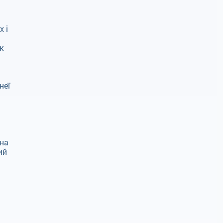
 і
к
неї
нна
ий