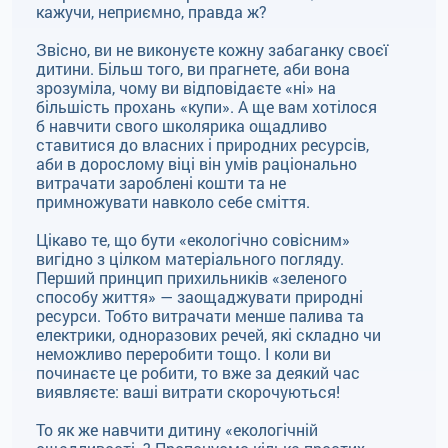
кажучи, неприємно, правда ж?
Звісно, ви не виконуєте кожну забаганку своєї
дитини. Більш того, ви прагнете, аби вона
зрозуміла, чому ви відповідаєте «ні» на
більшість прохань «купи». А ще вам хотілося
б навчити свого школярика ощадливо
ставитися до власних і природних ресурсів,
аби в дорослому віці він умів раціонально
витрачати зароблені кошти та не
примножувати навколо себе сміття.
Цікаво те, що бути «екологічно совісним»
вигідно з цілком матеріального погляду.
Перший принцип прихильників «зеленого
способу життя» — заощаджувати природні
ресурси. Тобто витрачати менше палива та
електрики, одноразових речей, які складно чи
неможливо переробити тощо. І коли ви
починаєте це робити, то вже за деякий час
виявляєте: ваші витрати скорочуються!
То як же навчити дитину «екологічній