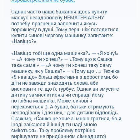
Однак часто наше бажання щось купити
маскує незадоволену НЕМАТЕРІАЛЬНУ
потребу, прагнення заповнити якусь
порожнечу в душі. Тому перш ніж погодитися
купити синові чергову машинку, запитайте:
«Навіщо?»
«Навіщо тобі ще одна машинка?» — «Я хочу!»
— «А чому ти хочеш?» — «Тому що в Сашка
така сама!» — «А чому ти хочеш таку саму
машинку, як у Сашка?» — «Тому що…» Техніка
«5 навіщо» більш ефективна з дорослими, бо
діти не завжди знаходять слова, аби
висловити те, що їх турбує. Однак ви змусите
дитину замислитися,а чи справді йому
потрібна машинка. Може, синові й
перехочеться ;). А буває, батьки отримують
несподівану і для них, і для дитини відповідь.
Скажімо, «Сашко не хоче зі мною гратися, бо я
іноді заїкаюся й інші діти наді мною
сміються». Таку проблему потрібно
вирішувати не придбанням сімнадцятої