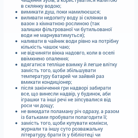
в склянку водою;
вимикати душ, поки намилюєшся;
виливати недопиту воду зі склянки в
вазон з кімнатною рослиною (так
залишки фільтрованої чи бутильованої
води не марнуватимуться);
наливати в чайник води рівно на потрібну
кількість чашок чаю;
не відчиняти вікна надовго, коли в оселі
ввімкнено опалення;
вдягатися тепліше взимку й легше влітку
замість того, щоби збільшувати
температуру батарей чи зайвий раз
вмикати кондиціонер;
після закінчення гри надворі забирати
все, що винесли надвір, у будинок, аби
іграшки та інші речі не зіпсувалися від
роси чи дощу;
не викидати поламану річ одразу, а разом
із батьками пробувати полагодити її;
замість того, щоби купувати комікси,
журнали та іншу суто розважальну
літературу, брати їх у бібліотеці чи