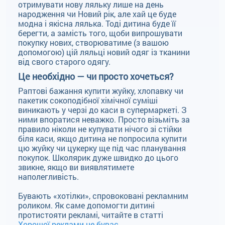
отримувати нову ляльку лише на день
народження чи Новий рік, але хай це буде
модна і якісна лялька. Тоді дитина буде її
берегти, а замість того, щоби випрошувати
покупку нових, створюватиме (з вашою
допомогою) цій ляльці новий одяг із тканини
від свого старого одягу.
Це необхідно — чи просто хочеться?
Раптові бажання купити жуйку, хлопавку чи
пакетик сокоподібної хімічної суміші
виникають у черзі до каси в супермаркеті. З
ними впоратися неважко. Просто візьміть за
правило ніколи не купувати нічого зі стійки
біля каси, якщо дитина не попросила купити
цю жуйку чи цукерку ще під час планування
покупок. Школярик дуже швидко до цього
звикне, якщо ви виявлятимете
наполегливість.
Бувають «хотілки», спровоковані рекламним
роликом. Як саме допомогти дитині
протистояти рекламі, читайте в статті
Хорошої реклами не буває.