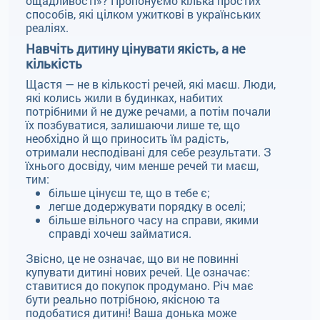
ощадливості»? Пропонуємо кілька простих
способів, які цілком ужиткові в українських
реаліях.
Навчіть дитину цінувати якість, а не
кількість
Щастя — не в кількості речей, які маєш. Люди,
які колись жили в будинках, набитих
потрібними й не дуже речами, а потім почали
їх позбуватися, залишаючи лише те, що
необхідно й що приносить їм радість,
отримали несподівані для себе результати. З
їхнього досвіду, чим менше речей ти маєш,
тим:
більше цінуєш те, що в тебе є;
легше додержувати порядку в оселі;
більше вільного часу на справи, якими
справді хочеш займатися.
Звісно, це не означає, що ви не повинні
купувати дитині нових речей. Це означає:
ставитися до покупок продумано. Річ має
бути реально потрібною, якісною та
подобатися дитині! Ваша донька може