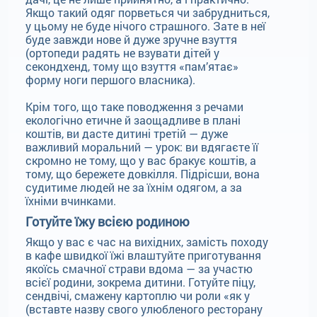
Якщо такий одяг порветься чи забрудниться,
у цьому не буде нічого страшного. Зате в неї
буде завжди нове й дуже зручне взуття
(ортопеди радять не взувати дітей у
секондхенд, тому що взуття «пам’ятає»
форму ноги першого власника).
Крім того, що таке поводження з речами
екологічно етичне й заощадливе в плані
коштів, ви дасте дитині третій — дуже
важливий моральний — урок: ви вдягаєте її
скромно не тому, що у вас бракує коштів, а
тому, що бережете довкілля. Підрісши, вона
судитиме людей не за їхнім одягом, а за
їхніми вчинками.
Готуйте їжу всією родиною
Якщо у вас є час на вихідних, замість походу
в кафе швидкої їжі влаштуйте приготування
якоїсь смачної страви вдома — за участю
всієї родини, зокрема дитини. Готуйте піцу,
сендвічі, смажену картоплю чи роли «як у
(вставте назву свого улюбленого ресторану