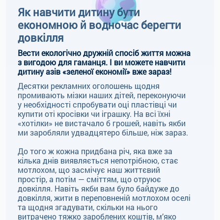
Як навчити дитину бути
економною й водночас берегти
довкілля
Вести екологічно дружній спосіб життя можна
з вигодою для гаманця. І ви можете навчити
дитину азів «зеленої економії» вже зараз!
Десятки рекламних оголошень щодня
промивають мізки наших дітей, переконуючи
у необхідності спробувати оці пластівці чи
купити оті кросівки чи іграшку. На всі їхні
«хотілки» не вистачало б грошей, навіть якби
ми заробляли удвадцятеро більше, ніж зараз.
До того ж кожна придбана річ, яка вже за
кілька днів виявляється непотрібною, стає
мотлохом, що засмічує наш життєвий
простір, а потім — сміттям, що отруює
довкілля. Навіть якби вам було байдуже до
довкілля, жити в переповненій мотлохом оселі
та щодня згадувати, скільки на нього
витрачено тяжко зароблених коштів, м’яко