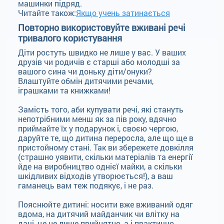
машинки підряд.
Читайте також:
Якщо учень затинається
Повторно використовуйте вживані речі
тривалого користування
Діти ростуть швидко не лише у вас. У ваших
друзів чи родичів є старші або молодші за
вашого сина чи доньку діти/онуки?
Влаштуйте обмін дитячими речами,
іграшками та книжками!
Замість того, аби купувати речі, які стануть
непотрібними менш як за пів року, вдячно
приймайте їх у подарунок і, своєю чергою,
даруйте те, що дитина переросла, але що ще в
пристойному стані. Так ви збережете довкілля
(страшно уявити, скільки матеріалів та енергії
йде на виробництво однієї майки, а скільки
шкідливих відходів утворюється!), а ваш
гаманець вам теж подякує, і не раз.
Пояснюйте дитині: носити вже вживаний одяг
вдома, на дитячий майданчик чи влітку на
дачі, це не лише прийнятно, а і практично.