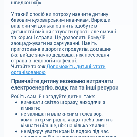
швидкої їжі)».
У такий спосіб ви потроху навчите дитину
базовим куховарським навичкам. Вирісши,
ваш син чи донька оцінить здобуте в
дитинстві вміння готувати прості, але смачні
та корисні страви. Це дозволить йому/їй
заощаджувати на харчуванні. Навіть
приготована з дорогих продуктів, домашня
їжа вийде значно дешевша, ніж посередня
страва в недорогій кафешці.
Читайте також:
Допоможіть дитині стати
організованою
Привчайте дитину економно витрачати
електроенергію, воду, газ та інші ресурси
Робіть самі й нагадуйте дитині таке:
вимикати світло щоразу, виходячи з
кімнати;
не залишати ввімкненим телевізор,
комп’ютер чи радіо, якщо треба вийти з
кімнати більше, ніж на кілька хвилин;
не відкручувати кран із водою під час
чищення зубів, а користуватися налитою