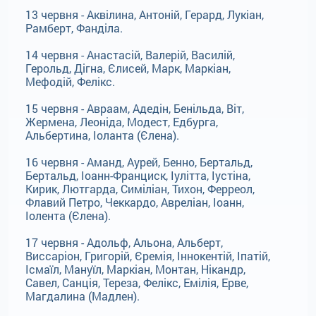
13 червня - Аквілина, Антоній, Герард, Лукіан,
Рамберт, Фанділа.
14 червня - Анастасій, Валерій, Василій,
Герольд, Дігна, Єлисей, Марк, Маркіан,
Мефодій, Фелікс.
15 червня - Авраам, Адедін, Бенільда, Віт,
Жермена, Леоніда, Модест, Едбурга,
Альбертина, Іоланта (Єлена).
16 червня - Аманд, Аурей, Бенно, Бертальд,
Бертальд, Іоанн-Франциск, Іулітта, Іустіна,
Кирик, Лютгарда, Симіліан, Тихон, Ферреол,
Флавий Петро, Чеккардо, Авреліан, Іоанн,
Іолента (Єлена).
17 червня - Адольф, Альона, Альберт,
Виссаріон, Григорій, Єремія, Іннокентій, Іпатій,
Ісмаїл, Мануїл, Маркіан, Монтан, Нікандр,
Савел, Санція, Тереза, Фелікс, Емілія, Ерве,
Магдалина (Мадлен).