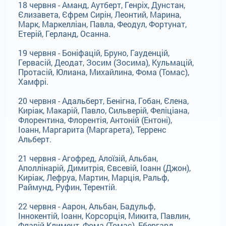
18 червня - Аманд, Аутберт, Генріх, Дунстан,
Єлизавета, Єфрем Сирін, Леонтий, Марина,
Марк, Маркелліан, Павла, Феодул, Фортунат,
Етерій, Герланд, Осанна.
19 червня - Боніфацій, Бруно, Гауденцій,
Гервасій, Деодат, Зосим (Зосима), Кульмацій,
Протасій, Юлиана, Михайлина, Фома (Томас),
Хамфрі.
20 червня - Адальберт, Бенігна, Гобан, Єлена,
Киріак, Макарій, Павло, Сильверій, Феліціана,
Флорентина, Флорентія, Антоній (Ентоні),
Іоанн, Маргарита (Маргарета), Терренс
Альберт.
21 червня - Агофред, Алоїзій, Альбан,
Аполлінарій, Димитрія, Євсевій, Іоанн (Джон),
Киріак, Лефруа, Мартин, Марція, Ральф,
Раймунд, Руфин, Терентій.
22 червня - Аарон, Альбан, Бадульф,
Іннокентій, Іоанн, Корсорція, Микита, Павлин,
Флавій Климент, Фома (Томас), Ебергард,