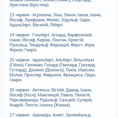
Христина (Крістіна).
23 червня - Агрипина, Зіна, Зенон, Іаков, Іоанн,
Йосиф, Ланфранк, Фелікс, Хідульф, Одри,
Адальберт, Василій, Ліберт.
24 червня - Гільберт, Агоард, Варфоломій,
Іоанн, Йосиф, Киріак, Лонгин, Орентій,
Румольд, Теодульф, Фарнацій, Фауст, Фірм,
Фірмін, Генріх.
25 червня - Адальберт, Альберт, Вільгельм
(Гійом), Галлікан, Гохард (Гвихард, Гунхард,
Гутхард), Домінік (Домінго), Лукія, Максим,
Молок, Проспер, Февронія, Франциск, Гвідо,
Генріх.
26 червня - Антельм, Вігілій, Давид, Іоанн,
Йосиф (Хосе), Максенцій, Павло, Пелагій,
Персеверанда, Рудольф, Сальвій, Суперій,
Андрій, Лонгін, Іоанна (Жанна).
27 червня - Аделаїда, Анект, Эрлембальд,