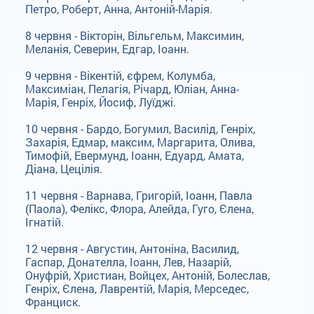
Петро, Роберт, Анна, Антоній-Марія.
8 червня - Вікторін, Вільгельм, Максимин,
Меланія, Северин, Едгар, Іоанн.
9 червня - Вікентій, єфрем, Колумба,
Максиміан, Пелагія, Річард, Юліан, Анна-
Марія, Генріх, Йосиф, Луїджі.
10 червня - Бардо, Богумил, Василід, Генріх,
Захарія, Едмар, максим, Маргарита, Олива,
Тимофій, Евермунд, Іоанн, Едуард, Амата,
Діана, Цецілія.
11 червня - Варнава, Григорій, Іоанн, Павла
(Паола), Фелікс, Флора, Алейда, Гуго, Єлена,
Ігнатій.
12 червня - Августин, Антоніна, Василид,
Гаспар, Донателла, Іоанн, Лев, Назарій,
Онуфрій, Христиан, Войцех, Антоній, Болеслав,
Генріх, Єлена, Лаврентій, Марія, Мерседес,
Франциск.