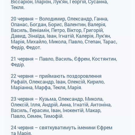
Віссаріон, Іларіон, Лук’ян, Георгій, Сусанна,
Текля.
20 червня – Володимир, Олександр, Ганна,
Опанас, Богдан, Борис, Валентин, Валерія,
Василь, Веніамін, Петро, Віктор, Григорій,
Давид, Зінаїда, Іван, Ігнатій, Калерія, Лук’ян,
Марія, Михайло, Микола, Павло, Степан, Тарас,
Федір, Федот.
21 червня – Павло, Василь, Єфрем, Костянтин,
Федір.
22 червня – приймають поздоровлення
Рафаїл, Олександр, Іван, Олексій, Кирило,
Маріанна, Марфа, Текля, Марія.
23 червня – Кузьма, Олександр, Микола,
Олексій, Ілля, Андрій, Анна, Ігнатій, Антоніна,
Василь, Герасим, Іван, Інокентій, Макар,
Павло, Семен, Тимофій.
24 червня – святкуватимуть іменини Єфрем
та Марія.