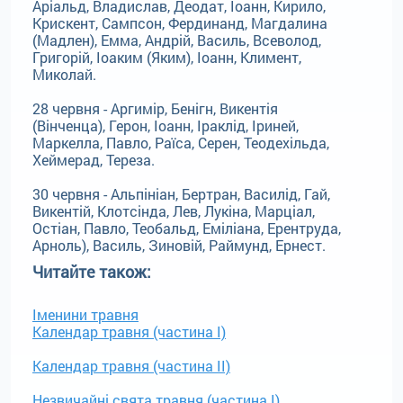
Аріальд, Владислав, Деодат, Іоанн, Кирило,
Крискент, Сампсон, Фердинанд, Магдалина
(Мадлен), Емма, Андрій, Василь, Всеволод,
Григорій, Іоаким (Яким), Іоанн, Климент,
Миколай.
28 червня - Аргимір, Бенігн, Викентія
(Вінченца), Герон, Іоанн, Іраклід, Іриней,
Маркелла, Павло, Раїса, Серен, Теодехільда,
Хеймерад, Тереза.
30 червня - Альпініан, Бертран, Василід, Гай,
Викентій, Клотсінда, Лев, Лукіна, Марціал,
Остіан, Павло, Теобальд, Еміліана, Ерентруда,
Арноль), Василь, Зиновій, Раймунд, Ернест.
Читайте також:
Іменини травня
Календар травня (частина І)
Календар травня (частина II)
Незвичайні свята травня (частина І)