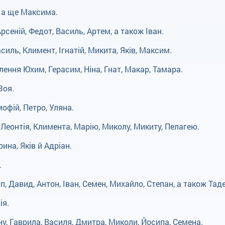
, а ще Максима.
сеній, Федот, Василь, Артем, а також Іван.
иль, Климент, Ігнатій, Микита, Яків, Максим.
ення Юхим, Герасим, Ніна, Гнат, Макар, Тамара.
Зоя.
офій, Петро, Уляна.
, Леонтія, Климента, Марію, Миколу, Микиту, Пелагею.
ина, Яків й Адріан.
.
 Давид, Антон, Іван, Семен, Михайло, Степан, а також Таде
ія.
у, Гаврила, Василя, Дмитра, Миколи, Йосипа, Семена.