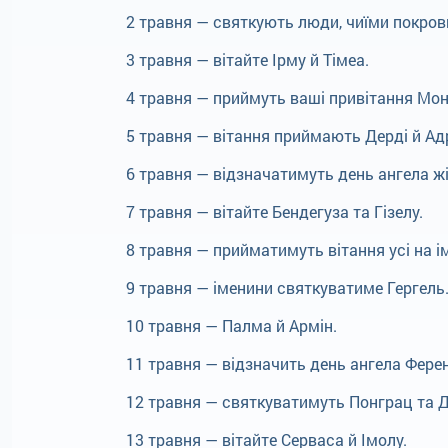
2 травня — святкують люди, чиїми покров
3 травня — вітайте Ірму й Тімеа.
4 травня — приймуть ваші привітання Мон
5 травня — вітання приймають Дерді й Адр
6 травня — відзначатимуть день ангела жі
7 травня — вітайте Бендегуза та Гізелу.
8 травня — прийматимуть вітання усі на ім
9 травня — іменини святкуватиме Гергель
10 травня — Палма й Армін.
11 травня — відзначить день ангела Фере
12 травня — святкуватимуть Понграц та 
13 травня — вітайте Серваса й Імолу.