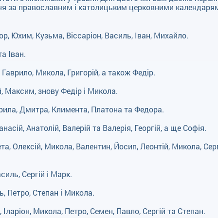
вня за православним і католицьким церковними календаря
ор, Юхим, Кузьма, Віссаріон, Василь, Іван, Михайло.
та Іван.
Гаврило, Микола, Григорій, а також Федір.
й, Максим, знову Федір і Микола.
врила, Дмитра, Климента, Платона та Федора.
асій, Анатолій, Валерій та Валерія, Георгій, а ще Софія.
, Олексій, Микола, Валентин, Йосип, Леонтій, Микола, Серг
иль, Сергій і Марк.
ь, Петро, Степан і Микола.
, Іларіон, Микола, Петро, Семен, Павло, Сергій та Степан.