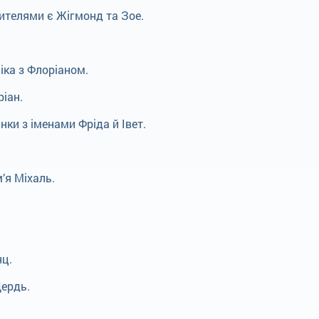
ителями є Жігмонд та Зое.
іка з Флоріаном.
іан.
нки з іменами Фріда й Івет.
’я Міхаль.
.
нц.
Дердь.