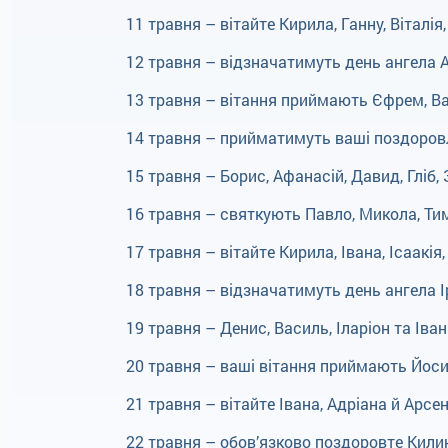
11 травня – вітайте Кирила, Ганну, Віталія
12 травня – відзначатимуть день ангела Ар
13 травня – вітання приймають Єфрем, Вас
14 травня – прийматимуть ваші поздоровл
15 травня – Борис, Афанасій, Давид, Гліб, 
16 травня – святкують Павло, Микола, Тим
17 травня – вітайте Кирила, Івана, Ісаакія
18 травня – відзначатимуть день ангела Ір
19 травня – Денис, Василь, Іларіон та Іван
20 травня – ваші вітання приймають Йосип,
21 травня – вітайте Івана, Адріана й Арсен
22 травня – обов’язково поздоровте Килин