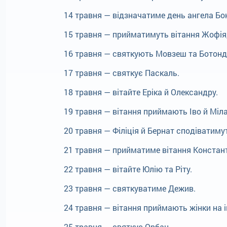
14 травня — відзначатиме день ангела Бо
15 травня — прийматимуть вітання Жофія,
16 травня — святкують Мовзеш та Ботонд
17 травня — святкує Паскаль.
18 травня — вітайте Еріка й Олександру.
19 травня — вітання приймають Іво й Міла
20 травня — Філіція й Бернат сподіватиму
21 травня — прийматиме вітання Констан
22 травня — вітайте Юлію та Ріту.
23 травня — святкуватиме Дежив.
24 травня — вітання приймають жінки на ім
25 травня — святкує Орбан.