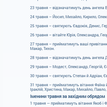
23 травня – відзначатимуть день ангела Ва
24 травня – Йосип, Михайло, Кирило, Олек
25 травня – святкують Євдокія, Денис, Герм
26 травня – вітайте Юрія, Олександра, Геор
27 травня – прийматимуть ваші привітання
Макар, Тихон.
28 травня – відзначатимуть день ангела
29 травня – Модест, Олександр, Георгій, Є
30 травня – святкують Степан й Адріан, Є
31 травня – прийматимуть вітання Фаїна й 
Іраклій, Христина, Макар, Михайло, Павло, 
Іменини травня за західним обрядом
1 травня — прийматимуть вітання Якоб і Ф