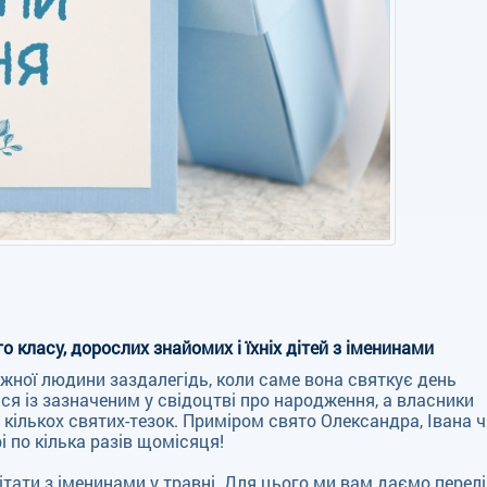
 класу, дорослих знайомих і їхніх дітей з іменинами
ної людини заздалегідь, коли саме вона святкує день
ися із зазначеним у свідоцтві про народження, а власники
кількох святих-тезок. Приміром свято Олександра, Івана ч
 по кілька разів щомісяця!
вітати з іменинами у травні. Для цього ми вам даємо перел