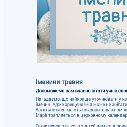
Іменини травня
Допоможемо вам вчасно вітати учнів свого
Нагадаємо, що найкраще уточнювати у кож
іменин. Адже хрещене ім’я може не збігат
багатьох імен мають покровителя з-поміж 
Марії трапляється в церковному календарі
Отож перевірте, кого з дітей вам слід при