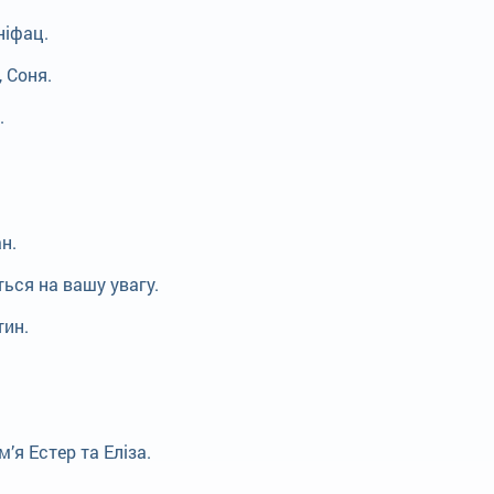
ніфац.
 Соня.
.
н.
ться на вашу увагу.
тин.
’я Естер та Еліза.