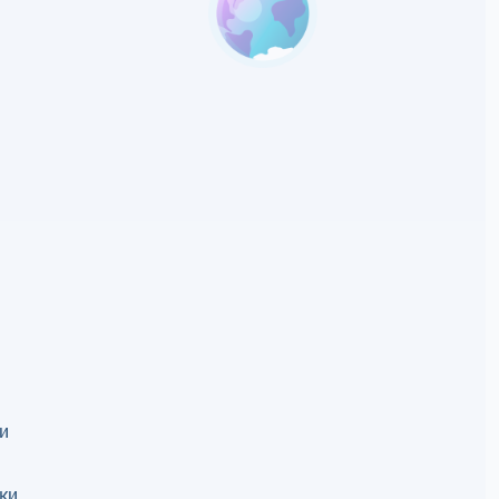
и
іки