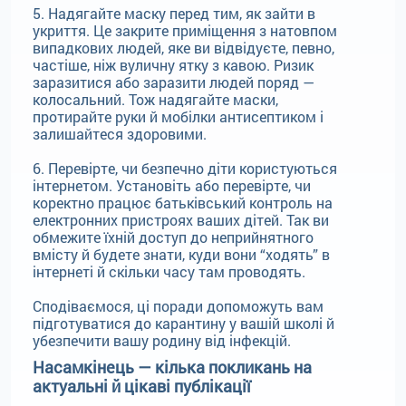
5. Надягайте маску перед тим, як зайти в
укриття. Це закрите приміщення з натовпом
випадкових людей, яке ви відвідуєте, певно,
частіше, ніж вуличну ятку з кавою. Ризик
заразитися або заразити людей поряд —
колосальний. Тож надягайте маски,
протирайте руки й мобілки антисептиком і
залишайтеся здоровими.
6. Перевірте, чи безпечно діти користуються
інтернетом. Установіть або перевірте, чи
коректно працює батьківський контроль на
електронних пристроях ваших дітей. Так ви
обмежите їхній доступ до неприйнятного
вмісту й будете знати, куди вони “ходять” в
інтернеті й скільки часу там проводять.
Сподіваємося, ці поради допоможуть вам
підготуватися до карантину у вашій школі й
убезпечити вашу родину від інфекцій.
Насамкінець — кілька покликань на
актуальні й цікаві публікації