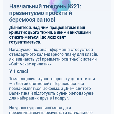
Навчальний тиждень №21:
презентуємо проєкти й
беремося за нові
Дізнайтеся, над чим працюватиме ваш
крилатих цього тижня, з якими викликами
стикатиметься і до яких свят
готуватиметься.
Нагадуємо: подана інформація стосується
стандартного календарного плану для класів,
які вивчають усі предмети освітньої системи
«Світ чекає крилатих».
У 1 класі
Тема соціокультурного проєкту цього тижня
— «Лютий святковий». Першокласники
познайомляться, зокрема, з Днем святого
Валентина й підготують сувеніри-подарунки
для найкращих друзів і подруг.
На уроках української мови діти
презентуватимуть результати навчального