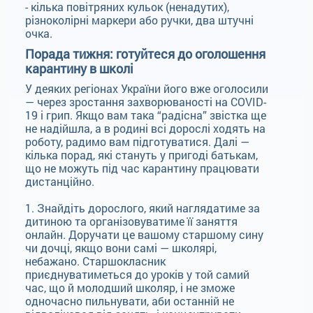
- кілька повітряних кульок (ненадутих),
різноколірні маркери або ручки, два штучні
очка.
Порада тижня: готуйтеся до оголошення
карантину в школі
У деяких регіонах України його вже оголосили
— через зростання захворюваності на COVID-
19 і грип. Якщо вам така “радісна” звістка ще
не надійшла, а в родині всі дорослі ходять на
роботу, радимо вам підготуватися. Далі —
кілька порад, які стануть у пригоді батькам,
що не можуть під час карантину працювати
дистанційно.
1. Знайдіть дорослого, який наглядатиме за
дитиною та організовуватиме її заняття
онлайн. Доручати це вашому старшому сину
чи дочці, якщо вони самі — школярі,
небажано. Старшокласник
приєднуватиметься до уроків у той самий
час, що й молодший школяр, і не зможе
одночасно пильнувати, аби останній не