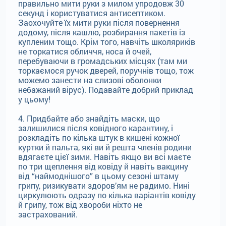
правильно мити руки з милом упродовж 30
секунд і користуватися антисептиком.
Заохочуйте їх мити руки після повернення
додому, після кашлю, розбирання пакетів із
купленим тощо. Крім того, навчіть школяриків
не торкатися обличчя, носа й очей,
перебуваючи в громадських місцях (там ми
торкаємося ручок дверей, поручнів тощо, тож
можемо занести на слизові оболонки
небажаний вірус). Подавайте добрий приклад
у цьому!
4. Придбайте або знайдіть маски, що
залишилися після ковідного карантину, і
розкладіть по кілька штук в кишені кожної
куртки й пальта, які ви й решта членів родини
вдягаєте цієї зими. Навіть якщо ви всі маєте
по три щеплення від ковіду й навіть вакцину
від “наймоднішого” в цьому сезоні штаму
грипу, ризикувати здоров’ям не радимо. Нині
циркулюють одразу по кілька варіантів ковіду
й грипу, тож від хвороби ніхто не
застрахований.