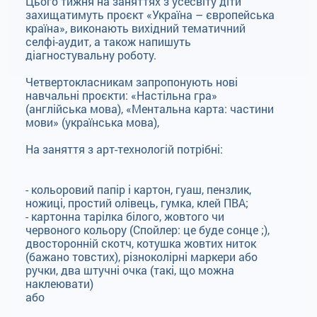
Цього тижня на заняттях з усесвіту діти
захищатимуть проєкт «Україна – європейська
країна», виконають вихідний тематичний
селфі-аудит, а також напишуть
діагностувальну роботу.
Четвертокласникам запропонують нові
навчальні проєкти: «Настільна гра»
(англійська мова), «Ментальна карта: частини
мови» (українська мова),
На заняття з арт-технологій потрібні:
- кольоровий папір і картон, гуаш, пензлик,
ножиці, простий олівець, гумка, клей ПВА;
- картонна тарілка білого, жовтого чи
червоного кольору (Спойлер: це буде сонце ;),
двосторонній скотч, котушка жовтих ниток
(бажано товстих), різноколірні маркери або
ручки, два штучні очка (такі, що можна
наклеювати)
або