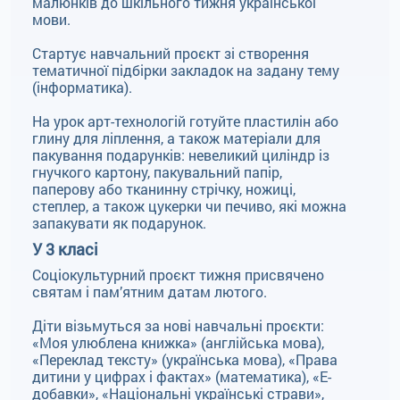
малюнків до шкільного тижня української
мови.
Стартує навчальний проєкт зі створення
тематичної підбірки закладок на задану тему
(інформатика).
На урок арт-технологій готуйте пластилін або
глину для ліплення, а також матеріали для
пакування подарунків: невеликий циліндр із
гнучкого картону, пакувальний папір,
паперову або тканинну стрічку, ножиці,
степлер, а також цукерки чи печиво, які можна
запакувати як подарунок.
У 3 класі
Соціокультурний проєкт тижня присвячено
святам і пам’ятним датам лютого.
Діти візьмуться за нові навчальні проєкти:
«Моя улюблена книжка» (англійська мова),
«Переклад тексту» (українська мова), «Права
дитини у цифрах і фактах» (математика), «Е-
добавки», «Національні українські страви»,