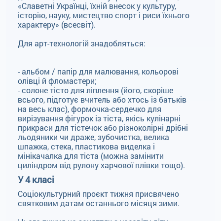
«Славетні Українці, їхній внесок у культуру,
історію, науку, мистецтво спорт і риси їхнього
характеру» (всесвіт).
Для арт-технологій знадобляться:
- альбом / папір для малювання, кольорові
олівці й фломастери;
- солоне тісто для ліплення (його, скоріше
всього, підготує вчитель або хтось із батьків
на весь клас), формочка-сердечко для
вирізування фігурок із тіста, якісь кулінарні
прикраси для тістечок або різноколірні дрібні
льодяники чи драже, зубочистка, велика
шпажка, стека, пластикова виделка і
мінікачалка для тіста (можна замінити
циліндром від рулону харчової плівки тощо).
У 4 класі
Соціокультурний проєкт тижня присвячено
святковим датам останнього місяця зими.