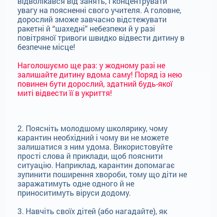
відволікався від занять, і концентрувати
увагу на поясненні свого учителя. А головне,
дорослий зможе завчасно відстежувати
ракетні й “шахедні” небезпеки й у разі
повітряної тривоги швидко відвести дитину в
безпечне місце!
Наголошуємо ще раз: у жодному разі не
залишайте дитину вдома саму! Поряд із нею
повинен бути дорослий, здатний будь-якої
миті відвести її в укриття!
2. Поясніть молодшому школярику, чому
карантин необхідний і чому ви не можете
залишатися з ним удома. Використовуйте
прості слова й приклади, щоб пояснити
ситуацію. Наприклад, карантин допомагає
зупинити поширення хвороби, тому що діти не
заражатимуть одне одного й не
приноситимуть віруси додому.
3. Навчіть своїх дітей (або нагадайте), як