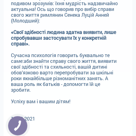
подивом зрозумів: їхня мудрість надзвичайно
актуальна! Ось що говорив про вибір справи
свого життя римлянин Сенека Луцій Анней
(Молодший):
«Свої здібності людина здатна виявити, лише
спробувавши застосувати їх у конкретній
справі».
Сучасна психологія говорить буквально те
саме:аби знайти справу свого життя, виявити
свої здібності та схильності, вашій дитині
обов’язково варто перепробувати за шкільні
роки якнайбільше різноманітних занять. А
ваша роль як батьків - допомогти їй це
зробити.
Успіху вам і вашим дітям!
15.02.2021