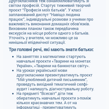
Другокласників теж ознайомлюватимуть зі
світом професій. Стартує тижневий творчий
проєкт “Професія моїх батьків”. У класі
запланований диспут “Навіщо людина
працює”, індивідуальні розмови з учнями про
важливість виконання домашніх обов’язків.
Виховним планом також передбачена
екскурсія на місце роботи одного з батьків.
Уточніть у вчителя, чи можливо це за
нинішньої епідемічної ситуації.
Три головні речі, які мають знати батьки:
На заняттях з математики стартують
навчальні проєкти «Тварини на монетах
України», «Тварини на банкнотах світу».
На уроках української мови
другокласники презентуватимуть проєкт
“Мій улюблений дитячий письменник”,
проведуть вихідний тематичний селфі-
аудит і напишуть діагностувальну роботу.
На предметі “Всесвіт” діти теж
обиратимуть навчальні проєкти з-поміж
кількох краєзнавчих тем. А от на
інформатиці - презентуватимуть