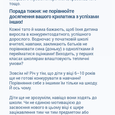
тощо.
Порада тижня: не порівнюйте
досягнення вашого крилатика з успіхами
інших!
Кожні тато й мама бажають, щоб їхня дитина
виросла в конкурентоздатного, успішного
дорослого. Водночас у початковій школі
вчителі, навпаки, закликають батьків не
порівнювати сина (доньку) з однолітками й
перейматися оцінками! Виходить, у перших
класах школярам влаштовують тепличні
умови?
Зовсім ні! Річ у тім, що діти у віці 6–10 років
ще не готові конкурувати в навчанні!
Порівняння себе з іншими їм тільки на шкоду.
Й ось чому.
Діти ще не зрозуміли, навіщо вони ходять до
школи. Чи не єдиною мотивацією до
засвоєння нового в цьому віці є щире
зацікавлення тим чи тим предметом або