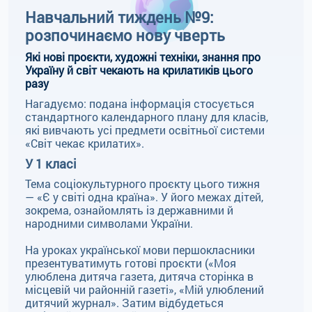
Навчальний тиждень №9:
розпочинаємо нову чверть
Які нові проєкти, художні техніки, знання про
Україну й світ чекають на крилатиків цього
разу
Нагадуємо: подана інформація стосується
стандартного календарного плану для класів,
які вивчають усі предмети освітньої системи
«Світ чекає крилатих».
У 1 класі
Тема соціокультурного проєкту цього тижня
— «Є у світі одна країна». У його межах дітей,
зокрема, ознайомлять із державними й
народними символами України.
На уроках української мови першокласники
презентуватимуть готові проєкти («Моя
улюблена дитяча газета, дитяча сторінка в
місцевій чи районній газеті», «Мій улюблений
дитячий журнал». Затим відбудеться