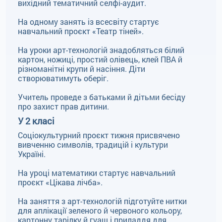
вихідний тематичний селфі-аудит.
На одному занять із всесвіту стартує
навчальний проєкт «Театр тіней».
На уроки арт-технологій знадобляться білий
картон, ножиці, простий олівець, клей ПВА й
різноманітні крупи й насіння. Діти
створюватимуть оберіг.
Учитель проведе з батьками й дітьми бесіду
про захист прав дитини.
У 2 класі
Соціокультурний проєкт тижня присвячено
вивченню символів, традицій і культури
Україні.
На уроці математики стартує навчальний
проєкт «Цікава лічба».
На заняття з арт-технологій підготуйте нитки
для аплікації зеленого й червоного кольору,
картонну тарілку й гуаш і приладдя для