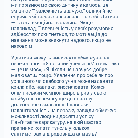
ми порівнюємо свою дитину з кимось, це
зміцнює її залежність від чужої оцінки й не
сприяє зміцненню впевненості в собі. Дитина
— істота емоційна, вразлива. Якщо,
наприклад, її впевненість у своїх розумових
здібностях похитнеться, то мотивація до
навчання може зникнути надовго, якщо не
назовсім!
У дитини можуть виникнути обмежувальні
переконання: «Я поганий учень», «Математика
— це не моє», «Я ніколи не навчуся добре
малювати» тощо. Уявлення про себе як про
успішного чи слабкого учня може надавати
крила або, навпаки, знесилювати. Кожен
олімпійський чемпіон щиро вірив у свою
майбутню перемогу ще до початку
доленосного змагання. І навпаки,
налаштованість на поразку завжди обмежує
можливості людини досягти успіху.
Пам’ятаєте карикатуру, на якій шахтар
припиняє копати тунель у кількох
сантиметрах від родовища алмазів?