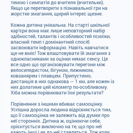
темою і симпатія до вчителя (вчительки).
Якщо це перетворити з пізнавальної гри на
жорстке змагання, щирий інтерес щезне.
Кожна дитина унікальна. На старті шкільної
кар’єри вона має лише неповторний набір
здібностей, талантів і особливостей психіки,
власний темп і домінантний спосіб
засвоювати інформацію. Навіть навчатися
ще не вміє! Тож влаштовувати їй змагання з
однокласниками за оцінки немає сенсу. Це
все одно що організовувати перегони між
велосипедистом, бігуном, лижником,
ковзанярем і плавцем. Припустимо,
дистанція в них однакова — 1 км, але кожен із
них долатиме цей кілометр по-особливому.
Хіба можна порівнювати їхні результати?
Порівняння з іншими вбиває самооцінку.
Успішна доросла людина відрізняється тим,
що її самооцінка не залежить від думки про
неї сторонніх. Дитина ж, оцінюючи себе,
орієнтується виключно на те, що про неї
кажуть інші і як до неї ставляться. Тож коли