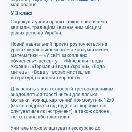
малювання.
У 3 класі
Соціокультурний проєкт тижня присвячено
звичаям, традиціям і визначним місцям
різних регіонів України.
Новий навчальний проєкт розпочнеться на
уроках української мови — «Зрозумій мене»,
математики — «У світі захопливих
обчислень», всесвіту — «Мінеральні води
України», «Термальні води України», «Вода-
митець», «Вода у творах мистецтва,
літературі, народній творчості»
Для занять з арт-технологій третьокласникам
знадобляться товсті нитки для ляльки-
мотанки, ножиці, картонний прямокутник 12х9
(можна відрізати від будь-якої коробки, він
слугуватиме як інструмент), а також солоне
тісто, глина або пластилін
Учитель може влаштувати екскурсію до