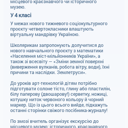
місцевого краєзнавчого чи історичного
музею.
У 4 класі
У межах нового тижневого соціокультурного
проєкту четвертокласники влаштують
віртуальну мандрівку Україною.
Школярикам запропонують долучитися до
нового навчального проєкту з математики
«Населення міст-мільйонників України», а
також зі всесвіту — «Зміни земної поверхні
(виверження вулканів, робота вітру, води), їхні
причини та наслідки. Землетруси».
До уроків арт-технологій дітям потрібно
підготувати солоне тісто, глину або пластилін,
білу паперову (двошарову!) серветку, ножиці,
котушку ниток червоного кольору й чорний
маркер. Що із цього всього вийде, підкажуть
останні сторінки свіжого посібника-журналу!
По змозі вчитель організує екскурсію до
місцевого музею: історичного, краєзнавчого