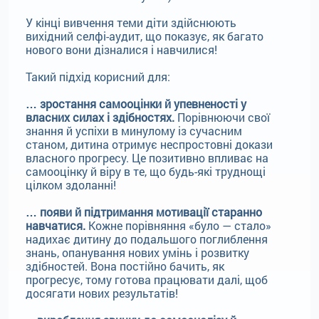
У кінці вивчення теми діти здійснюють
вихідний селфі-аудит, що показує, як багато
нового вони дізналися і навчилися!
Такий підхід корисний для:
… зростання самооцінки й упевненості у
власних силах і здібностях.
Порівнюючи свої
знання й успіхи в минулому із сучасним
станом, дитина отримує неспростовні докази
власного прогресу. Це позитивно впливає на
самооцінку й віру в те, що будь-які труднощі
цілком здоланні!
… появи й підтримання мотивації старанно
навчатися.
Кожне порівняння «було — стало»
надихає дитину до подальшого поглиблення
знань, опанування нових умінь і розвитку
здібностей. Вона постійно бачить, як
прогресує, тому готова працювати далі, щоб
досягати нових результатів!