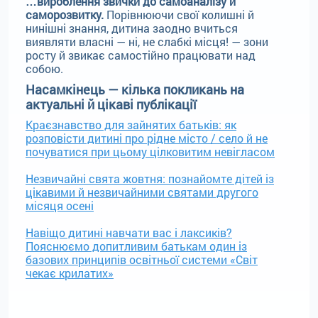
…вироблення звички до самоаналізу й
саморозвитку.
Порівнюючи свої колишні й
нинішні знання, дитина заодно вчиться
виявляти власні — ні, не слабкі місця! — зони
росту й звикає самостійно працювати над
собою.
Насамкінець — кілька покликань на
актуальні й цікаві публікації
Краєзнавство для зайнятих батьків: як
розповісти дитині про рідне місто / село й не
почуватися при цьому цілковитим невігласом
Незвичайні свята жовтня: познайомте дітей із
цікавими й незвичайними святами другого
місяця осені
Навіщо дитині навчати вас і лаксиків?
Пояснюємо допитливим батькам один із
базових принципів освітньої системи «Світ
чекає крилатих»