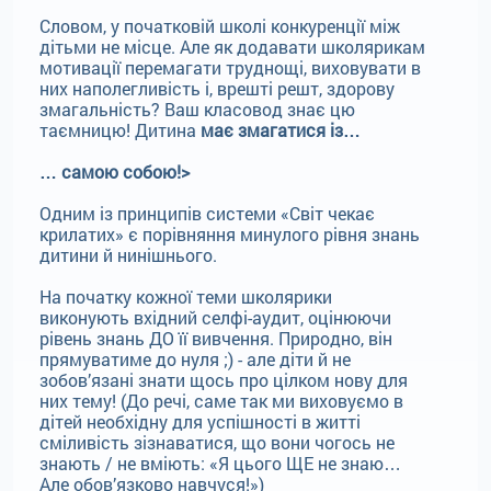
Словом, у початковій школі конкуренції між
дітьми не місце. Але як додавати школярикам
мотивації перемагати труднощі, виховувати в
них наполегливість і, врешті решт, здорову
змагальність? Ваш класовод знає цю
таємницю! Дитина
має змагатися із…
… самою собою!>
Одним із принципів системи «Світ чекає
крилатих» є порівняння минулого рівня знань
дитини й нинішнього.
На початку кожної теми школярики
виконують вхідний селфі-аудит, оцінюючи
рівень знань ДО її вивчення. Природно, він
прямуватиме до нуля ;) - але діти й не
зобов’язані знати щось про цілком нову для
них тему! (До речі, саме так ми виховуємо в
дітей необхідну для успішності в житті
сміливість зізнаватися, що вони чогось не
знають / не вміють: «Я цього ЩЕ не знаю…
Але обов’язково навчуся!»)