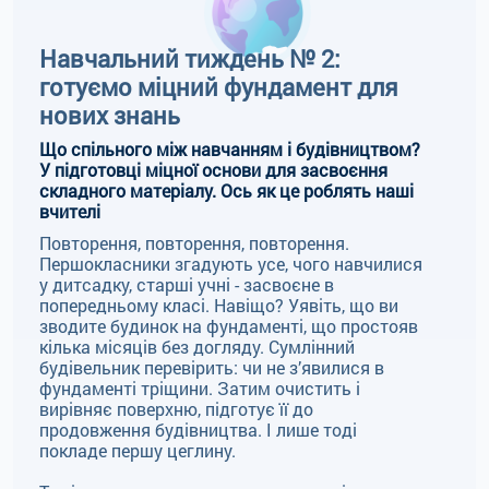
Навчальний тиждень № 2:
готуємо міцний фундамент для
нових знань
Що спільного між навчанням і будівництвом?
У підготовці міцної основи для засвоєння
складного матеріалу. Ось як це роблять наші
вчителі
Повторення, повторення, повторення.
Першокласники згадують усе, чого навчилися
у дитсадку, старші учні - засвоєне в
попередньому класі. Навіщо? Уявіть, що ви
зводите будинок на фундаменті, що простояв
кілька місяців без догляду. Сумлінний
будівельник перевірить: чи не з’явилися в
фундаменті тріщини. Затим очистить і
вирівняє поверхню, підготує її до
продовження будівництва. І лише тоді
покладе першу цеглину.