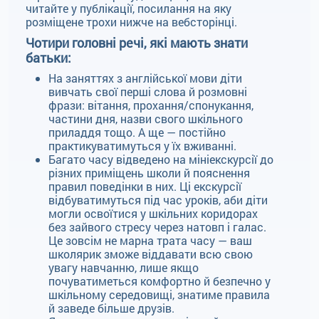
читайте у публікації, посилання на яку
розміщене трохи нижче на вебсторінці.
Чотири головні речі, які мають знати
батьки:
На заняттях з англійської мови діти
вивчать свої перші слова й розмовні
фрази: вітання, прохання/спонукання,
частини дня, назви свого шкільного
приладдя тощо. А ще — постійно
практикуватимуться у їх вживанні.
Багато часу відведено на мініекскурсії до
різних приміщень школи й пояснення
правил поведінки в них. Ці екскурсії
відбуватимуться під час уроків, аби діти
могли освоїтися у шкільних коридорах
без зайвого стресу через натовп і галас.
Це зовсім не марна трата часу — ваш
школярик зможе віддавати всю свою
увагу навчанню, лише якщо
почуватиметься комфортно й безпечно у
шкільному середовищі, знатиме правила
й заведе більше друзів.