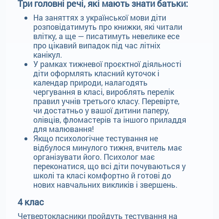
Три головні речі, які мають знати батьки:
На заняттях з української мови діти
розповідатимуть про книжки, які читали
влітку, а ще — писатимуть невелике есе
про цікавий випадок під час літніх
канікул.
У рамках тижневої проєктної діяльності
діти оформлять класний куточок і
календар природи, налагодять
чергування в класі, вироблять перелік
правил учнів третього класу. Перевірте,
чи достатньо у вашої дитини паперу,
олівців, фломастерів та іншого приладдя
для малювання!
Якщо психологічне тестування не
відбулося минулого тижня, вчитель має
організувати його. Психолог має
переконатися, що всі діти почуваються у
школі та класі комфортно й готові до
нових навчальних викликів і звершень.
4 клас
Четвертокласники пройдуть тестування на