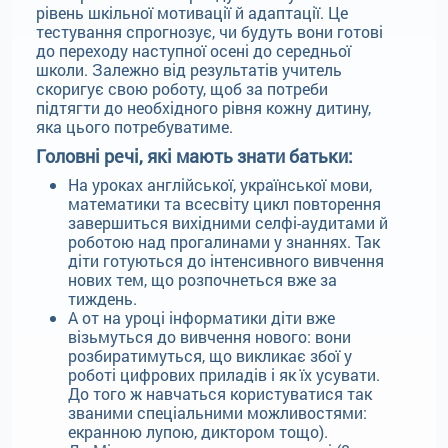
рівень шкільної мотивації й адаптації. Це
тестування спрогнозує, чи будуть вони готові
до переходу наступної осені до середньої
школи. Залежно від результатів учитель
скоригує свою роботу, щоб за потреби
підтягти до необхідного рівня кожну дитину,
яка цього потребуватиме.
Головні речі, які мають знати батьки:
На уроках англійської, української мови,
математики та всесвіту цикл повторення
завершиться вихідними селфі-аудитами й
роботою над прогалинами у знаннях. Так
діти готуються до інтенсивного вивчення
нових тем, що розпочнеться вже за
тиждень.
А от на уроці інформатики діти вже
візьмуться до вивчення нового: вони
розбиратимуться, що викликає збої у
роботі цифрових приладів і як їх усувати.
До того ж навчаться користуватися так
званими спеціальними можливостями:
екранною лупою, диктором тощо).