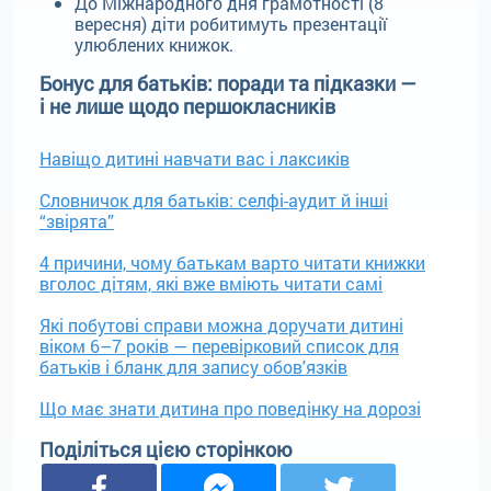
До Міжнародного дня грамотності (8
вересня) діти робитимуть презентації
улюблених книжок.
Бонус для батьків: поради та підказки —
і не лише щодо першокласників
Навіщо дитині навчати вас і лаксиків
Словничок для батьків: селфі-аудит й інші
“звірята”
4 причини, чому батькам варто читати книжки
вголос дітям, які вже вміють читати самі
Які побутові справи можна доручати дитині
віком 6–7 років — перевірковий список для
батьків і бланк для запису обов'язків
Що має знати дитина про поведінку на дорозі
Поділіться цією сторінкою