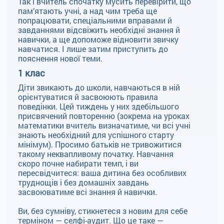
Так і вчитель спочатку мусить перевірити, що
пам’ятають учні, а над чим треба ще
попрацювати, спеціальними вправами й
завданнями відсвіжить необхідні знання й
навички, а ще допоможе відновити звичку
навчатися. І лише затим приступить до
пояснення нової теми.
1 клас
Діти звикають до школи, навчаються в ній
орієнтуватися й засвоюють правила
поведінки. Цей тиждень у них здебільшого
присвячений повторенню (зокрема на уроках
математики вчитель визначатиме, чи всі учні
знають необхідний для успішного старту
мінімум). Просимо батьків не тривожитися
такому неквапливому початку. Навчання
скоро почне набирати темп, і ви
пересвідчитеся: ваша дитина без особливих
труднощів і без домашніх завдань
засвоюватиме всі знання й навички.
Ви, без сумніву, стикнетеся з новим для себе
терміном — селфі-аудит. Що це таке —