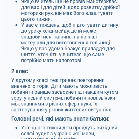
Якщо вчитель ще не провів майстерклас
для вас і для дітей щодо розвитку дрібної
моторики рук, він має його влаштувати
цього тижня.
У вас є тиждень, щоб підготувати дитину
до уроку хенд-мейду, де їй може
знадобитися тканина, папір інші
матеріали для виготовлення гольниці.
Якщо у вас удома бракує приладдя для
шиття, уточніть у вчителя, що саме
потрібно мати напоготові.
2 клас
У другому класі теж триває повторення
вивченого торік. Діти мають можливість
побачити раніше засвоєне під інакшим кутом
зору: у певній системі, побачити нові зв’язки
між знаннями з різних сфер науки, їх
застосування у різних життєвих ситуаціях.
Головні речі, які мають знати батьки:
Уже цього тижня діти пройдуть вихідний
селфі-аудит з української мови,