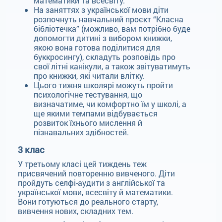
математики та всесвіту.
На заняттях з української мови діти
розпочнуть навчальний проєкт “Класна
бібліотечка” (можливо, вам потрібно буде
допомогти дитині з вибором книжки,
якою вона готова поділитися для
буккросингу), складуть розповідь про
свої літні канікули, а також звітуватимуть
про книжки, які читали влітку.
Цього тижня школярі можуть пройти
психологічне тестування, що
визначатиме, чи комфортно їм у школі, а
ще якими темпами відбувається
розвиток їхнього мислення й
пізнавальних здібностей.
3 клас
У третьому класі цей тиждень теж
присвячений повторенню вивченого. Діти
пройдуть селфі-аудити з англійської та
української мови, всесвіту й математики.
Вони готуються до реального старту,
вивчення нових, складних тем.