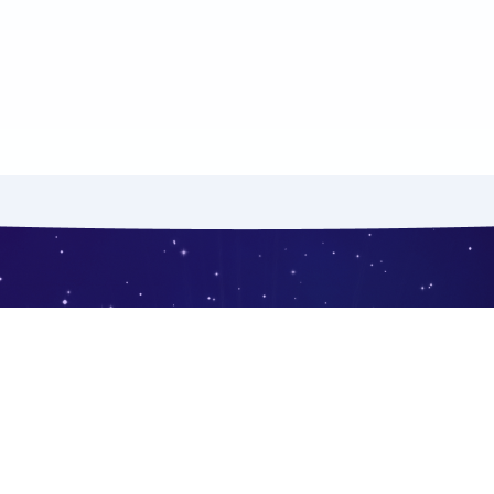
Сімей
ини
Відгуки
Приєднатися
навча