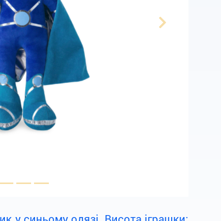
Next
ик у синьому одязі. Висота іграшки: