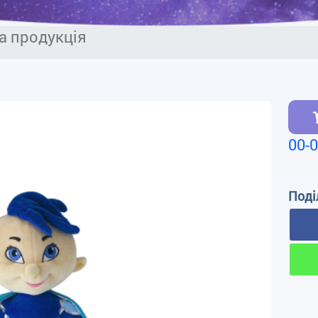
а продукція
00-
Поді