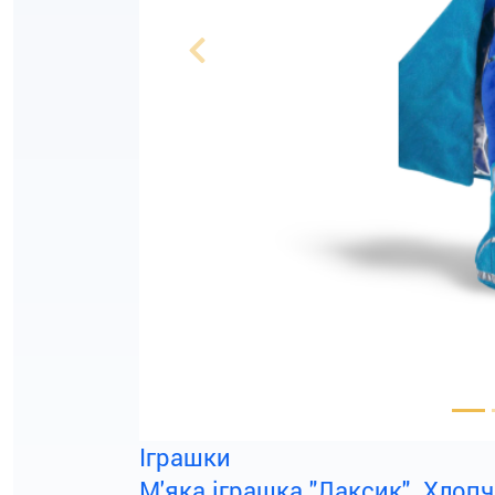
Previous
Іграшки
М'яка іграшка "Лаксик". Хлопч