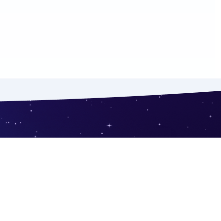
не
Бренд
Контакти
ння