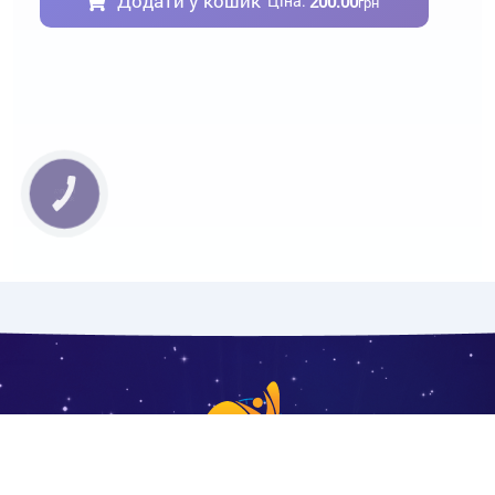
Додати у кошик
200.00
Ціна:
грн
КНОПКА
ЗВ'ЯЗКУ