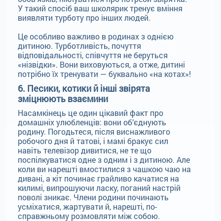
У такий спосіб ваш школярик тренує вміння
виявляти турботу про інших людей.
Це особливо важливо в родинах з однією
дитиною. Турботливість, почуття
відповідальності, співчуття не беруться
«нізвідки». Вони виховуються, а отже, дитині
потрібно їх тренувати — буквально «на котах»!
6. Песики, котики й інші звірята
зміцнюють взаємини
Насамкінець це один цікавий факт про
домашніх улюбленців: вони об’єднують
родину. Погодьтеся, після виснажливого
робочого дня й татові, і мамі бракує сил
навіть телевізор дивитися, не те що
поспілкуватися одне з одним і з дитиною. Але
коли ви нарешті вмостилися з чашкою чаю на
дивані, а кіт починає грайливо качатися на
килимі, випрошуючи ласку, поганий настрій
поволі зникає. Члени родини починають
усміхатися, жартувати й, нарешті, по-
справжньому розмовляти між собою.