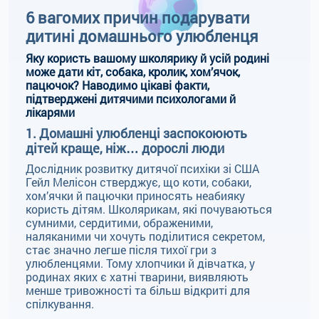
6 вагомих причин подарувати
дитині домашнього улюбленця
Яку користь вашому школярику й усій родині
може дати кіт, собака, кролик, хом’ячок,
пацючок? Наводимо цікаві факти,
підтверджені дитячими психологами й
лікарями
1. Домашні улюбленці заспокоюють
дітей краще, ніж… дорослі люди
Дослідник розвитку дитячої психіки зі США
Гейл Мелісон стверджує, що коти, собаки,
хом’ячки й пацючки приносять неабияку
користь дітям. Школярикам, які почуваються
сумними, сердитими, ображеними,
наляканими чи хочуть поділитися секретом,
стає значно легше після тихої гри з
улюбленцями. Тому хлопчики й дівчатка, у
родинах яких є хатні тварини, виявляють
менше тривожності та більш відкриті для
спілкування.