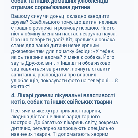
собак та інших домашніх улюбленців
отримає сором’язлива дитина
Вашому сину чи доньці складно заводити
друзів? Здебільшого тому, що дитині не лише
страшно розпочати розмову першою. Часто
після обміну іменами настає незручна пауза.
Про що говорити далі? Кіт, кролик чи собака
стане для вашої дитини невичерпним
джерелом тем для початку бесіди: «У тебе є
якісь тварини вдома? У мене є собака. Його
звуть Дружок, він…» Інші діти обов’язково
зацікавляться звірятком, почнуть ставити
запитання, розповідати про власних
улюбленців, показувати фото на телефоні… Є
контакт!
4. Лікарі довели лікувальні властивості
котів, собак та інших свійських тварин
Пестячи м’яке хутро приязної тварини,
людина дістає не лише заряд гарного
настрою. До багатьох лікарень світу, зокрема
дитячих, регулярно запрошують спеціально
навчених тварин. Ті допомагають хворим