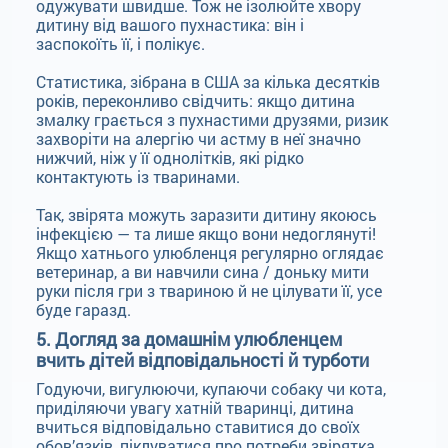
одужувати швидше. Тож не ізолюйте хвору
дитину від вашого пухнастика: він і
заспокоїть її, і полікує.
Статистика, зібрана в США за кілька десятків
років, переконливо свідчить: якщо дитина
змалку грається з пухнастими друзями, ризик
захворіти на алергію чи астму в неї значно
нижчий, ніж у її однолітків, які рідко
контактують із тваринами.
Так, звірята можуть заразити дитину якоюсь
інфекцією — та лише якщо вони недоглянуті!
Якщо хатнього улюбленця регулярно оглядає
ветеринар, а ви навчили сина / доньку мити
руки після гри з твариною й не цілувати її, усе
буде гаразд.
5. Догляд за домашнім улюбленцем
вчить дітей відповідальності й турботи
Годуючи, вигулюючи, купаючи собаку чи кота,
приділяючи увагу хатній тваринці, дитина
вчиться відповідально ставитися до своїх
обов’язків, піклуватися про потреби звірятка.