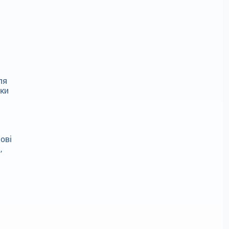
ля
нки
ові
,