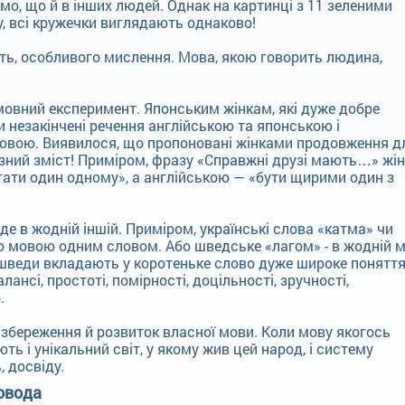
мо, що й в інших людей. Однак на картинці з 11 зеленими
у, всі кружечки виглядають однаково!
ть, особливого мислення. Мова, якою говорить людина,
 мовний експеримент. Японським жінкам, які дуже добре
 незакінчені речення англійською та японською і
овою. Виявилося, що пропоновані жінками продовження д
зний зміст! Приміром, фразу «Справжні друзі мають…» жі
ти один одному», а англійською — «бути щирими один з
де в жодній іншій. Приміром, українські слова «катма» чи
 мовою одним словом. Або шведське «лагом» - в жодній м
 шведи вкладають у коротеньке слово дуже широке поняття
ансі, простоті, помірності, доцільності, зручності,
.
збереження й розвиток власної мови. Коли мову якогось
ь і унікальний світ, у якому жив цей народ, і систему
 досвіду.
овода