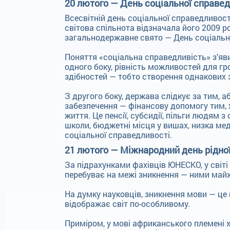
20 лютого — День соціальної справед
Всесвітній день соціальної справедливос
світова спільнота відзначала його 2009 р
загальнодержавне свято — День соціальн
Поняття «соціальна справедливість» з’яви
одного боку, рівність можливостей для гр
здібностей — тобто створення однакових з
З другого боку, держава слідкує за тим, а
забезпечення — фінансову допомогу тим, х
життя. Це пенсії, субсидії, пільги людям
школи, бюджетні місця у вишах, низка ме
соціальної справедливості.
21 лютого — Міжнародний день рідно
За підрахунками фахівців ЮНЕСКО, у світі
перебуває на межі зникнення — ними майж
На думку науковців, зникнення мови — це н
відображає світ по-особливому.
Приміром, у мові африканського племені 