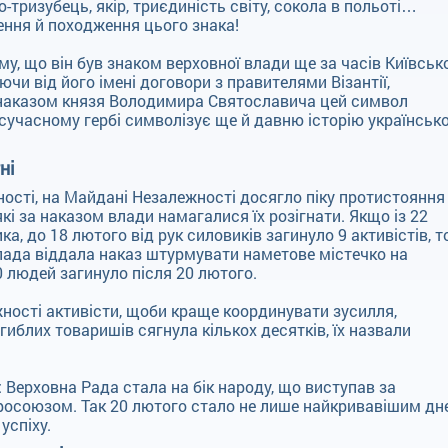
-тризубець, якір, триєдиність світу, сокола в польоті…
ення й походження цього знака!
му, що він був знаком верховної влади ще за часів Київськ
ючи від його імені договори з правителями Візантії,
 наказом князя Володимира Святославича цей символ
 сучасному гербі символізує ще й давню історію українсько
ні
дності, на Майдані Незалежності досягло піку протистояння
і за наказом влади намагалися їх розігнати. Якщо із 22
а, до 18 лютого від рук силовиків загинуло 9 активістів, т
лада віддала наказ штурмувати наметове містечко на
0 людей загинуло після 20 лютого.
ності активісти, щоби краще координувати зусилля,
агиблих товаришів сягнула кількох десятків, їх назвали
 Верховна Рада стала на бік народу, що виступав за
вросоюзом. Так 20 лютого стало не лише найкривавішим дн
успіху.