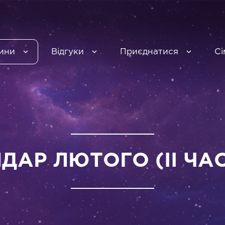
ини
Відгуки
Приєднатися
Сі
ДАР ЛЮТОГО (II ЧА