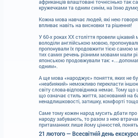
африканців влаштовані точнісінько так са
кружечками та одним синім, на їхню думк
Кожна мова навчає людей, які нею говоря
впливає навіть на висновки та рішення!
У 60-х роках XX століття провели цікавий
володіли англійською мовою, пропонували
пропонували їх продовжити тією самою м
тих самих речень різними мовами мали рі
японською продовжували так: «…допомага
одним».
А ще мова «народжує» поняття, яких не бу
«неабиякий» неможливо перекласти іншою
світу слова-відповідника немає. Тому що
що означає стиль життя, заснований на бал
ненадлишковості, затишку, комфорті тощо
Саме тому кожен народ мусить дбати про 
народу забувають, то разом з нею втрачают
притаманних лише йому цінностей, понять,
21 лютого — Всесвітній день екскурс