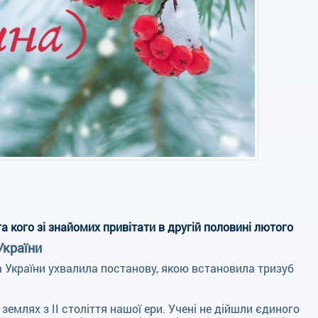
а кого зі знайомих привітати в другій половині лютого
України
а України ухвалила постанову, якою встановила тризуб
емлях з II століття нашої ери. Учені не дійшли єдиного