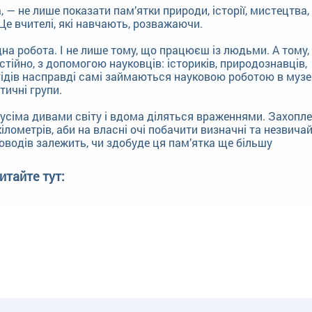
, — не лише показати пам’ятки природи, історії, мистецтва,
 Це вчителі, які навчають, розважаючи.
на робота. І не лише тому, що працюєш із людьми. А тому,
остійно, з допомогою науковців: істориків, природознавців,
гідів насправді самі займаються науковою роботою в музе
тичні групи.
 усіма дивами світу і вдома діляться враженнями. Захопле
кілометрів, аби на власні очі побачити визначні та незвичай
оводів залежить, чи здобуде ця пам’ятка ще більшу
итайте тут: