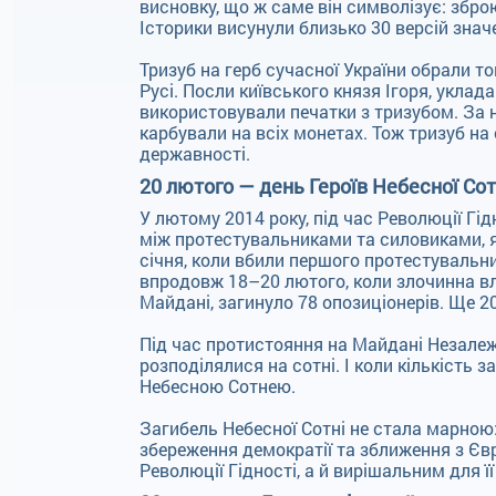
висновку, що ж саме він символізує: зброю
Історики висунули близько 30 версій знач
Тризуб на герб сучасної України обрали то
Русі. Посли київського князя Ігоря, уклада
використовували печатки з тризубом. За
карбували на всіх монетах. Тож тризуб на
державності.
20 лютого — день Героїв Небесної Сот
У лютому 2014 року, під час Революції Гі
між протестувальниками та силовиками, як
січня, коли вбили першого протестувальник
впродовж 18–20 лютого, коли злочинна в
Майдані, загинуло 78 опозиціонерів. Ще 2
Під час протистояння на Майдані Незалеж
розподілялися на сотні. І коли кількість з
Небесною Сотнею.
Загибель Небесної Сотні не стала марною:
збереження демократії та зближення з Є
Революції Гідності, а й вирішальним для її 