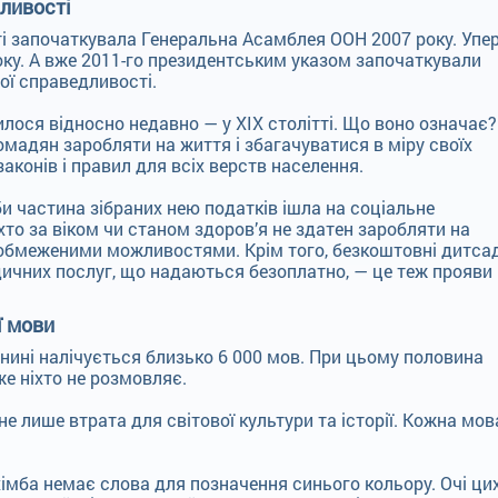
ливості
ті започаткувала Генеральна Асамблея ООН 2007 року. Упе
оку. А вже 2011-го президентським указом започаткували
ої справедливості.
лося відносно недавно — у ХІХ столітті. Що воно означає?
омадян заробляти на життя і збагачуватися в міру своїх
аконів і правил для всіх верств населення.
би частина зібраних нею податків ішла на соціальне
то за віком чи станом здоров’я не здатен заробляти на
 з обмеженими можливостями. Крім того, безкоштовні дитса
дичних послуг, що надаються безоплатно, — це теж прояви
ї мови
 нині налічується близько 6 000 мов. При цьому половина
е ніхто не розмовляє.
е лише втрата для світової культури та історії. Кожна мов
хімба немає слова для позначення синього кольору. Очі ци