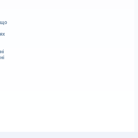
 що
ях
ні
ні