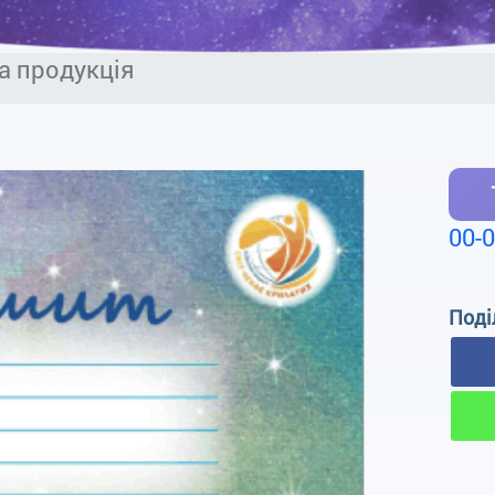
а продукція
00-
Поді