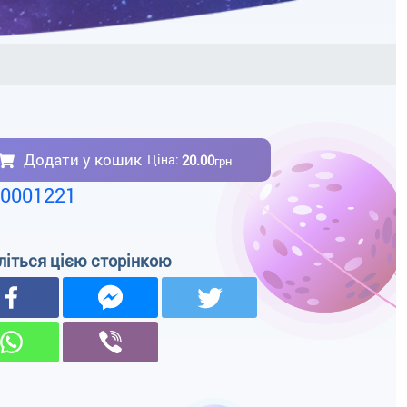
Додати у кошик
20.00
Ціна:
грн
00001221
літься цією сторінкою