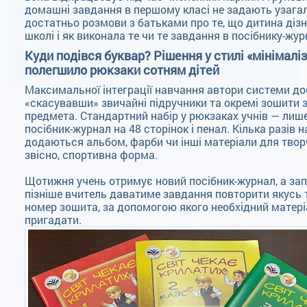
домашні завдання в першому класі не задають узага
достатньо розмови з батьками про те, що дитина дізн
школі і як виконала те чи те завдання в посібнику-жур
Куди подівся буквар? Рішення у стилі «мінімалі
полегшило рюкзаки сотням дітей
Максимальної інтеграції навчання автори системи до
«скасувавши» звичайні підручники та окремі зошити 
предмета. Стандартний набір у рюкзаках учнів — лиш
посібник-журнал на 48 сторінок і пенал. Кілька разів 
додаються альбом, фарби чи інші матеріали для творч
звісно, спортивна форма.
Щотижня учень отримує новий посібник-журнал, а зап
пізніше вчитель даватиме завдання повторити якусь 
номер зошита, за допомогою якого необхідний матеріа
пригадати.