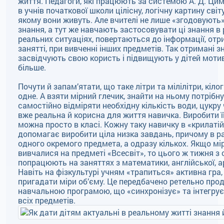
життя. Педагоги, які працюють за системою А. Д. Ци
в учнів початкової школи цілісну, логічну картину світ
якому вони живуть. Але вчителі не лише «згодовують»
знання, а тут же навчають застосовувати ці знання в
реальних ситуаціях, повертаються до інформації, отр
занятті, при вивченні інших предметів. Так отримані 
засвідчують свою користь і підвищують у дітей моти
більше.
Почути й запам’ятати, що таке літри та мілілітри, кіло
одне. А взяти мірний глечик, знайти на ньому потрібн
самостійно відміряти необхідну кількість води, цукру
вже реальна й корисна для життя навичка. Виробити її 
можна просто в класі. Кожну таку навичку в «крилатій
допомагає виробити ціла низка завдань, причому в р
одного окремого предмета, а одразу кількох. Якщо мі
вивчалися на предметі «Всесвіт», то цього ж тижня з 
попрацюють на заняттях з математики, англійської, 
Навіть на фізкультурі учням «трапиться» активна гра,
пригадати міри об’єму. Це передбачено ретельно пр
навчальною програмою, що «синхронізує» та інтегру
всіх предметів.