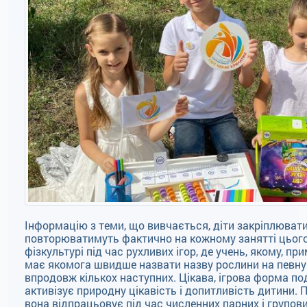
Інформацію з теми, що вивчається, діти закріплювати
повторюватимуть фактично на кожному занятті цього
фізкультурі під час рухливих ігор, де учень, якому, при
має якомога швидше назвати назву рослини на певну 
впродовж кількох наступних. Цікава, ігрова форма по
активізує природну цікавість і допитливість дитини. 
вона відпрацьовує під час численних парних і групов