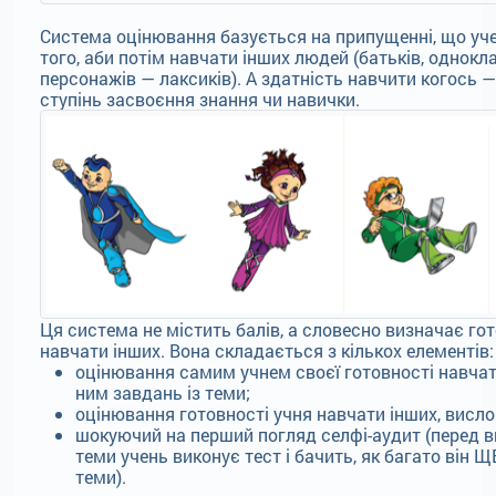
Система оцінювання базується на припущенні, що уч
того, аби потім навчати інших людей (батьків, однокл
персонажів — лаксиків). А здатність навчити когось 
ступінь засвоєння знання чи навички.
Ця система не містить балів, а словесно визначає гот
навчати інших. Вона складається з кількох елементів:
оцінювання самим учнем своєї готовності навчат
ним завдань із теми;
оцінювання готовності учня навчати інших, висл
шокуючий на перший погляд селфі-аудит (перед 
теми учень виконує тест і бачить, як багато він ЩЕ
теми).