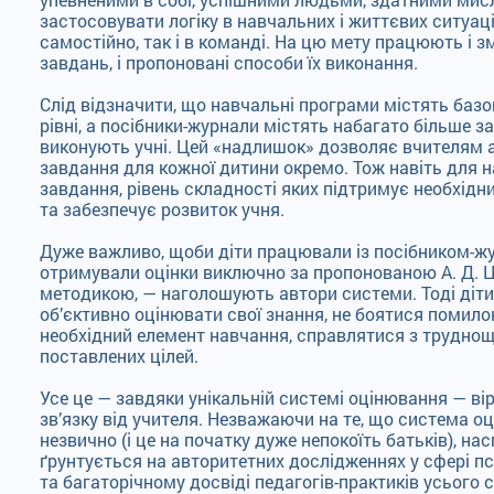
застосовувати логіку в навчальних і життєвих ситуац
самостійно, так і в команді. На цю мету працюють і з
завдань, і пропоновані способи їх виконання.
Слід відзначити, що навчальні програми містять базо
рівні, а посібники-журнали містять набагато більше з
виконують учні. Цей «надлишок» дозволяє вчителям 
завдання для кожної дитини окремо. Тож навіть для н
завдання, рівень складності яких підтримує необхідни
та забезпечує розвиток учня.
Дуже важливо, щоби діти працювали із посібником-ж
отримували оцінки виключно за пропонованою А. Д.
методикою, — наголошують автори системи. Тоді діт
об’єктивно оцінювати свої знання, не боятися помилок
необхідний елемент навчання, справлятися з трудно
поставлених цілей.
Усе це — завдяки унікальній системі оцінювання — ві
зв’язку від учителя. Незважаючи на те, що система 
незвично (і це на початку дуже непокоїть батьків), на
ґрунтується на авторитетних дослідженнях у сфері пс
та багаторічному досвіді педагогів-практиків усього св