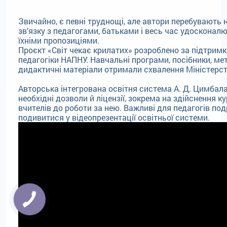
Звичайно, є певні труднощі, але автори перебувають 
зв’язку з педагогами, батьками і весь час удосконал
їхніми пропозиціями.
Проєкт «Світ чекає крилатих» розроблено за підтримк
педагогіки НАПНУ. Навчальні програми, посібники, ме
дидактичні матеріали отримали схвалення Міністерст
Авторська інтегрована освітня система А. Д. Цимбала
необхідні дозволи й ліцензії, зокрема на здійснення к
вчителів до роботи за нею. Важливі для педагогів по
подивитися у відеопрезентації освітньої системи.