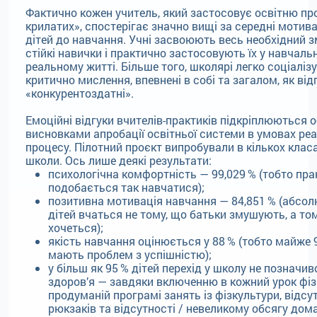
Фактично кожен учитель, який застосовує освітню пр
крилатих», спостерігає значно вищі за середні мотива
дітей до навчання. Учні засвоюють весь необхідний з
стійкі навички і практично застосовують їх у навчальн
реальному житті. Більше того, школярі легко соціаліз
критично мислення, впевнені в собі та загалом, як від
«конкурентоздатні».
Емоційні відгуки вчителів-практиків підкріплюються 
висновками апробації освітньої системи в умовах ре
процесу. Пілотний проєкт випробували в кількох клас
школи. Ось лише деякі результати:
психологічна комфортність — 99,029 % (тобто пра
подобається так навчатися);
позитивна мотивація навчання — 84,851 % (абсол
дітей вчаться не тому, що батьки змушують, а то
хочеться);
якість навчання оцінюється у 88 % (тобто майже 9
мають проблем з успішністю);
у більш як 95 % дітей перехід у школу не позначив
здоров’я — завдяки включенню в кожний урок фіз
продуманій програмі занять із фізкультури, відсу
рюкзаків та відсутності / невеликому обсягу дом