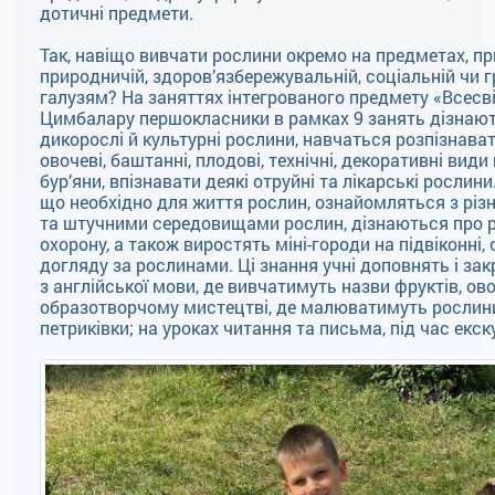
дотичні предмети.
Так, навіщо вивчати рослини окремо на предметах, п
природничій, здоров’язбережувальній, соціальній чи 
галузям? На заняттях інтегрованого предмету «Всесві
Цимбалару першокласники в рамках 9 занять дізнают
дикорослі й культурні рослини, навчаться розпізнавати
овочеві, баштанні, плодові, технічні, декоративні види
бур’яни, впізнавати деякі отруйні та лікарські рослини
що необхідно для життя рослин, ознайомляться з рі
та штучними середовищами рослин, дізнаються про рід
охорону, а також виростять міні-городи на підвіконні,
догляду за рослинами. Ці знання учні доповнять і зак
з англійської мови, де вивчатимуть назви фруктів, ово
образотворчому мистецтві, де малюватимуть рослини 
петриківки; на уроках читання та письма, під час екск