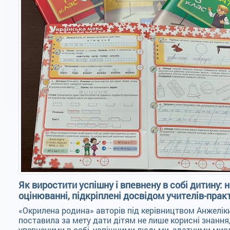
Як виростити успішну і впевнену в собі дитину: н
оцінюванні, підкріплені досвідом учителів-прак
«Окрилена родина» авторів під керівництвом Анжелі
поставила за мету дати дітям не лише корисні знання,
упевненими в собі, успішними людьми, здатними мис