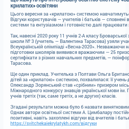
крилатих» освітяни
Цього вересня за «крилатою» системою навчатимуться
Відгуки користувачів — учителів і батьків — сповнені
системи та ентузіазмом і готовністю далі працювати 
Так, навесні 2020 року 11 учнів 2-А класу Броварської
школи № 3 (учитель — Валентина Тарасова) узяли уча
Всеукраїнській олімпіаді «Весна-2020». Незважаючи н
підготовки школярів виявився вражаючим — 25 призов
сертифікати з різних навчальних предметів, — поінфо
Тарасова.
Ще один приклад. Учителька з Полтави Ольга Британо
дітей за «крилатою» системою, похвалилася: її учень
Олександр Зорянський став «срібним» призером місь
Міжнародного конкурсу знавців української мови ім. 
учнів третіх (так, саме третіх, а не других) класів.
Згадані результати можна було б назвати виняткови
Однак автори освітньої системи А. Цимбалару пості
позитивні, навіть захоплені відгуки від вчителів і батьк
https://svitchekaiekrylatykh.com/відгуки