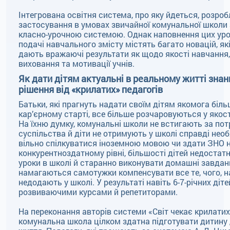
Інтегрована освітня система, про яку йдеться, розро
застосування в умовах звичайної комунальної школи 
класно-урочною системою. Однак наповнення цих урок
подачі навчального змісту містять багато новацій, які
дають вражаючі результати як щодо якості навчання,
виховання та мотивації учнів.
Як дати дітям актуальні в реальному житті знан
рішення від «крилатих» педагогів
Батьки, які прагнуть надати своїм дітям якомога біль
кар’єрному старті, все більше розчаровуються у якості
На їхню думку, комунальні школи не встигають за по
суспільства й діти не отримують у школі справді нео
вільно спілкуватися іноземною мовою чи здати ЗНО 
конкурентноздатному рівні, більшості дітей недостат
уроки в школі й старанно виконувати домашні завдан
намагаються самотужки компенсувати все те, чого, на
недодають у школі. У результаті навіть 6-7-річних ді
розвиваючими курсами й репетиторами.
На переконання авторів системи «Світ чекає крилатих
комунальна школа цілком здатна підготувати дитину