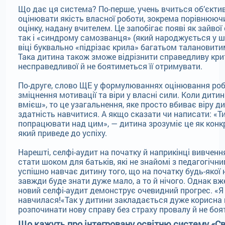
Що дає ця система? По-перше, учень вчиться об’єкти
оцінювати якість власної роботи, зокрема порівнююч
оцінку, надану вчителем. Це запобігає появі як зайвої
так і «синдрому самозванця» (який народжується у ш
віці буквально «підрізає крила» багатьом талановит
Така дитина також зможе відрізнити справедливу кри
несправедливої й не боятиметься її отримувати.
По-друге, слово ЩЕ у формулюваннях оцінювання роб
зміцнення мотивації та віри у власні сили. Коли дитин
вмієш», то це узагальнення, яке просто вбиває віру д
здатність навчитися. А якщо сказати чи написати: «
попрацювати над цим», — дитина зрозуміє це як конкр
який приведе до успіху.
Нарешті, селфі-аудит на початку й наприкінці вивченн
стати шоком для батьків, які не знайомі з педагогіч
успішно навчає дитину того, що на початку будь-якої 
завжди буде знати дуже мало, а то й нічого. Однак вж
новий селфі-аудит демонструє очевидний прогрес. «Я
навчилася!«Так у дитини закладається дуже корисна 
розпочинати нову справу без страху провалу й не боя
Що кажуть про інтегровану освітню систему «Св