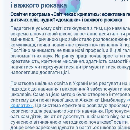
і важкого рюкзака
Освітня програма «Світ чекає крилатих»: ефективна п
дитячих сліз, нудної «домашки» і важкого рюкзака
Педагоги в усьому світі стикнулися з тим, що навчаль
зокрема в початковій школі, за останнє десятиліття 
змінилися. Причиною цих змін стало розповсюдження 
комунікації, поява нових «інструментів» пізнання й пе
Постійно виникають не лише нові професії, а й цілі гал
різноманітних наук. На ринку праці почав зростати по
креативність, критичне мислення, здатність самостій
навчатися чи переучуватися, витримувати тиск конкур
наполегливо досягати цілі.
Початкова шкільна освіта в Україні має реагувати на 
підходах до навчання і виховання й забезпечувати но
школярів. Саме з цією метою було створено інтегров
систему для початкової школи Анжеліки Цимбалару
«
крилатих»
. Ця система ефективно розв’язує проблему 
корисного для реального життя навчання. Пропонуєм
батькам дітей, які от-от досягнуть шкільного віку, оз
сучасною вітчизняною методикою початкової освіти,
добре себе зарекомендувати в багатьох школах різних 