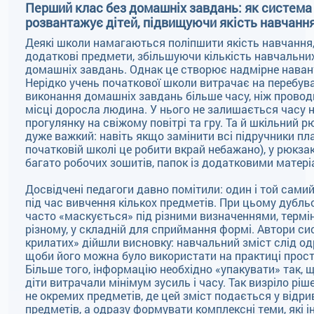
Перший клас без домашніх завдань: як систем
розвантажує дітей, підвищуючи якість навчанн
Деякі школи намагаються поліпшити якість навчанн
додаткові предмети, збільшуючи кількість навчальних
домашніх завдань. Однак це створює надмірне наван
Нерідко учень початкової школи витрачає на перебува
виконання домашніх завдань більше часу, ніж прово
місці доросла людина. У нього не залишається часу н
прогулянку на свіжому повітрі та гру. Та й шкільний 
дуже важкий: навіть якщо замінити всі підручники пл
початковій школі це робити вкрай небажано), у рюкз
багато робочих зошитів, папок із додатковими матер
Досвідчені педагоги давно помітили: один і той сами
під час вивчення кількох предметів. При цьому дубл
часто «маскується» під різними визначеннями, термі
різному, у складній для сприймання формі. Автори си
крилатих» дійшли висновку: навчальний зміст слід од
щоби його можна було використати на практиці просто
Більше того, інформацію необхідно «упакувати» так, щ
діти витрачали мінімум зусиль і часу. Так визріло ріш
не окремих предметів, де цей зміст подається у відрив
предметів, а одразу формувати комплексні теми, які і