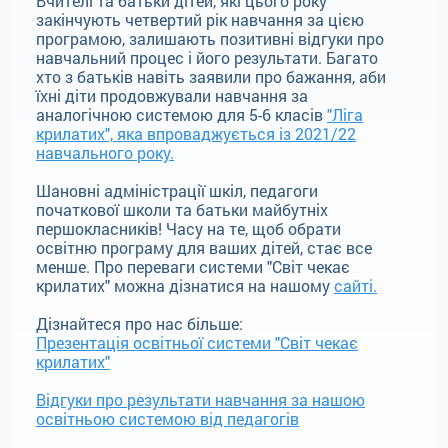
Вчителі та батьки дітей, які цього року
закінчують четвертий рік навчання за цією
програмою, залишають позитивні відгуки про
навчальний процес і його результати. Багато
хто з батьків навіть заявили про бажання, аби
їхні діти продовжували навчання за
аналогічною системою для 5-6 класів
"Ліга
крилатих", яка впроваджується із 2021/22
навчального року.
Шановні адміністрації шкіл, педагоги
початкової школи та батьки майбутніх
першокласників! Часу на те, щоб обрати
освітню програму для ваших дітей, стає все
менше. Про переваги системи "Світ чекає
крилатих" можна дізнатися на нашому
сайті.
Дізнайтеся про нас більше:
Презентація освітньої системи "Світ чекає
крилатих"
Відгуки про результати навчання за нашою
освітньою системою від педагогів