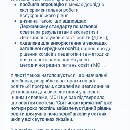
пройшла апробацію
в межах дослідно-
експериментальної роботи
всеукраїнського рівня;
визнана такою, що
відповідає
Державному стандарту початкової
освіти
, за результатами експертизи
Державної служби якості освіти (ДСЯО);
схвалена для використання в закладах
загальної середньої освіти
, відповідно до
рішення комісії з педагогіки та методики
початкового навчання Науково-
методичної ради з питань освіти МОН.
У листі також наголошується, що навчальні
посібники, розроблені авторами нашої
освітньої програми, схвалені вищезгаданими
установами для використання у школах.
Іншими словами, МОН ще раз підтвердило,
що
освітня система "Світ чекає крилатих" вже
чотири роки поспіль забезпечує гідний рівень
освіти для учнів початкової школи у сотнях
шкіл у всіх куточках України.