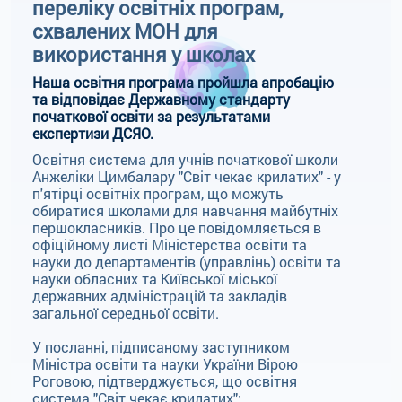
переліку освітніх програм,
схвалених МОН для
використання у школах
Наша освітня програма пройшла апробацію
та відповідає Державному стандарту
початкової освіти за результатами
експертизи ДСЯО.
Освітня система для учнів початкової школи
Анжеліки Цимбалару "Світ чекає крилатих" - у
п'ятірці освітніх програм, що можуть
обиратися школами для навчання майбутніх
першокласників. Про це повідомляється в
офіційному листі Міністерства освіти та
науки до департаментів (управлінь) освіти та
науки обласних та Київської міської
державних адміністрацій та закладів
загальної середньої освіти.
У посланні, підписаному заступником
Міністра освіти та науки України Вірою
Роговою, підтверджується, що освітня
система "Світ чекає крилатих":