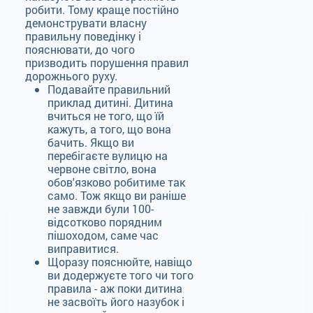
робити. Тому краще постійно
демонструвати власну
правильну поведінку і
пояснювати, до чого
призводить порушення правил
дорожнього руху.
Подавайте правильний
приклад дитині. Дитина
вчиться не того, що їй
кажуть, а того, що вона
бачить. Якщо ви
перебігаєте вулицю на
червоне світло, вона
обов'язково робитиме так
само. Тож якщо ви раніше
не завжди були 100-
відсотково порядним
пішоходом, саме час
виправитися.
Щоразу пояснюйте, навіщо
ви додержуєте того чи того
правила - аж поки дитина
не засвоїть його назубок і