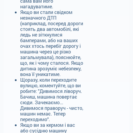
сама вам його
нагадуватиме.
Якщо ви стали свідком
незначного ДТП
(наприклад, посеред дороги
стоять два автомобілі, які
ледь не зіткнулися
бамперами, або на ваших
очах хтось перебіг дорогу і
машина через це різко
загальмувала), пояснюйте,
що, як і чому сталося. Якщо
дитина зрозуміє небезпеку,
вона її уникатиме.
Щоразу, коли переходите
вулицю, коментуйте, що ви
робите: "Дивимося ліворуч.
Бачиш, машина повертає
сюди. Зачекаємо...
Дивимося праворуч - чисто,
машин немає. Тепер
переходимо".
Якщо ви за кермом і вас
або сусідню машину