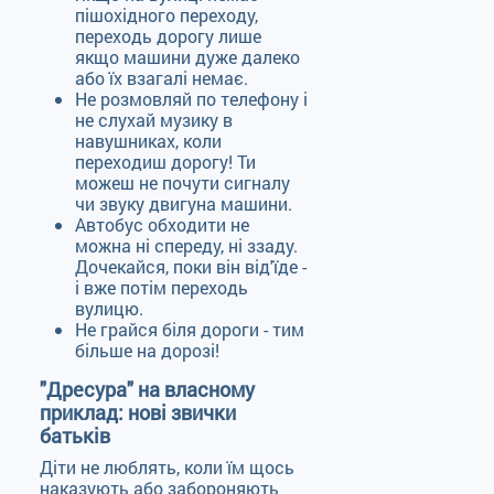
пішохідного переходу,
переходь дорогу лише
якщо машини дуже далеко
або їх взагалі немає.
Не розмовляй по телефону і
не слухай музику в
навушниках, коли
переходиш дорогу! Ти
можеш не почути сигналу
чи звуку двигуна машини.
Автобус обходити не
можна ні спереду, ні ззаду.
Дочекайся, поки він від'їде -
і вже потім переходь
вулицю.
Не грайся біля дороги - тим
більше на дорозі!
"Дресура" на власному
приклад: нові звички
батьків
Діти не люблять, коли їм щось
наказують або забороняють