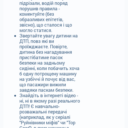
підрізали, водій поряд
порушив правила -
коментуйте (без
образливих епітетів,
звісно), що сталося і що
могло статися.
Звертайте увагу дитини на
ДТП, повз які ви
проїжджаєте. Повірте,
дитина без нагадування
пристібатиме пасок
безпеки на задньому
сидінні, коли побачить хоча
б одну потрощену машину
на узбіччі й почує від вас,
що пасажири вижили
завдяки паскам безпеки.
Знайдіть в інтернеті відео -
ні, ні в якому разі реального
ДТП! Є навчально-
розважальні передачі
(наприклад, як у серіалі
"Руйнівники міфів" чи "Top
Gear"), в яких машину з