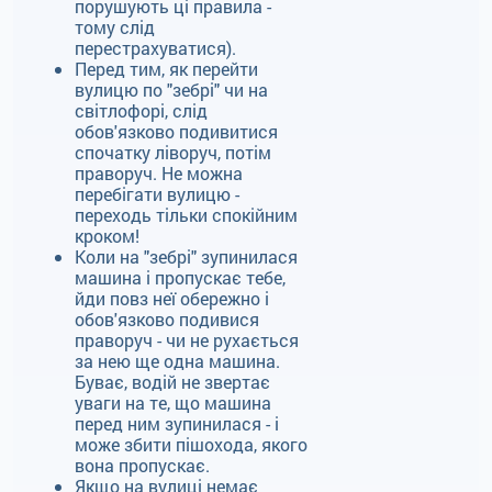
порушують ці правила -
тому слід
перестрахуватися).
Перед тим, як перейти
вулицю по "зебрі" чи на
світлофорі, слід
обов'язково подивитися
спочатку ліворуч, потім
праворуч. Не можна
перебігати вулицю -
переходь тільки спокійним
кроком!
Коли на "зебрі" зупинилася
машина і пропускає тебе,
йди повз неї обережно і
обов'язково подивися
праворуч - чи не рухається
за нею ще одна машина.
Буває, водій не звертає
уваги на те, що машина
перед ним зупинилася - і
може збити пішохода, якого
вона пропускає.
Якщо на вулиці немає