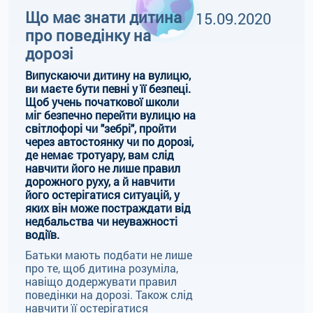
Що має знати дитина
15.09.2020
про поведінку на
дорозі
Випускаючи дитину на вулицю,
ви маєте бути певні у її безпеці.
Щоб учень початкової школи
міг безпечно перейти вулицю на
світлофорі чи "зебрі", пройти
через автостоянку чи по дорозі,
де немає тротуару, вам слід
навчити його не лише правил
дорожного руху, а й навчити
його остерігатися ситуацій, у
яких він може постраждати від
недбальства чи неуважності
водіїв.
Батьки мають подбати не лише
про те, щоб дитина розуміла,
навіщо додержувати правил
поведінки на дорозі. Також слід
навчити її остерігатися