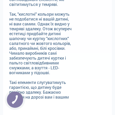
світитимуться у темряві.
Так, "кислотні" кольори можуть
не подобатися ні вашій дитині,
ні вам самим. Однак їх видно у
темряві здалеку. Отож всупереч
естетиці придбайте дитині
шапочку чи куртку "кислотних"
салатного чи жовтого кольорів,
або, принаймні, білі кросівки.
Чимало виробників самі
забезпечують дитячі куртки і
пальто світловідбивними
смужками, а взуття - LED-
вогниками у підошві.
Такі елементи слугуватимуть
гарантією, що дитину буде
помітно здалеку. Бажаємо
безпеки на дорозі вам і вашим
дітям!