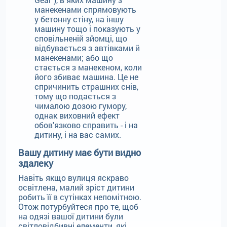
манекенами спрямовують
у бетонну стіну, на іншу
машину тощо і показують у
сповільненій зйомці, що
відбувається з автівками й
манекенами; або що
стається з манекеном, коли
його збиває машина. Це не
спричинить страшних снів,
тому що подається з
чималою дозою гумору,
однак виховний ефект
обов'язково справить - і на
дитину, і на вас самих.
Вашу дитину має бути видно
здалеку
Навіть якщо вулиця яскраво
освітлена, малий зріст дитини
робить її в сутінках непомітною.
Отож потурбуйтеся про те, щоб
на одязі вашої дитини були
світловідбивні елементи, які