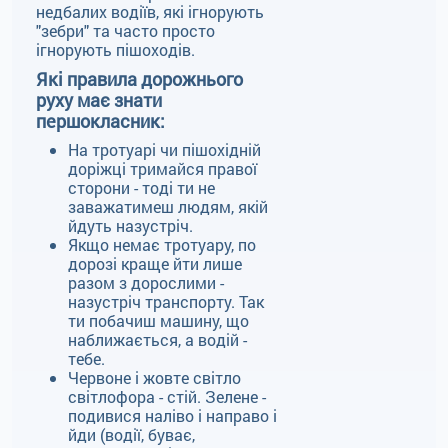
недбалих водіїв, які ігнорують
"зебри" та часто просто
ігнорують пішоходів.
Які правила дорожнього
руху має знати
першокласник:
На тротуарі чи пішохідній
доріжці тримайся правої
сторони - тоді ти не
заважатимеш людям, якій
йдуть назустріч.
Якщо немає тротуару, по
дорозі краще йти лише
разом з дорослими -
назустріч транспорту. Так
ти побачиш машину, що
наближається, а водій -
тебе.
Червоне і жовте світло
світлофора - стій. Зелене -
подивися наліво і направо і
йди (водії, буває,