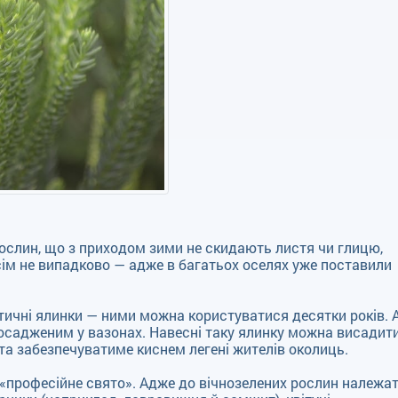
ослин, що з приходом зими не скидають листя чи глицю,
сім не випадково — адже в багатьох оселях уже поставили
ичні ялинки — ними можна користуватися десятки років. 
посадженим у вазонах. Навесні таку ялинку можна висадити
е та забезпечуватиме киснем легені жителів околиць.
 «професійне свято». Адже до вічнозелених рослин належа