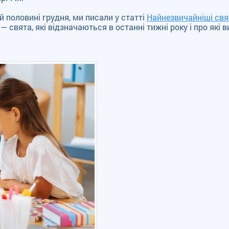
й половині грудня, ми писали у статті
Найнезвичайніші свя
— свята, які відзначаються в останні тижні року і про які в