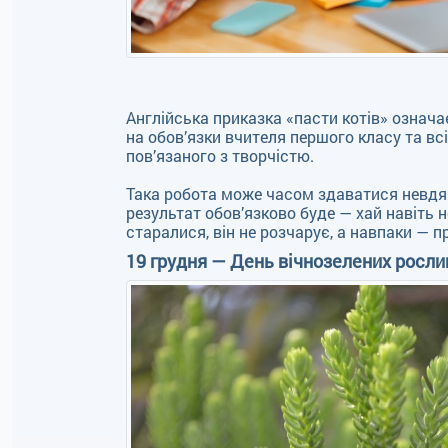
Англійська приказка «пасти котів» означ
на обов’язки вчителя першого класу та всі
пов’язаного з творчістю.
Така робота може часом здаватися невдяч
результат обов’язково буде — хай навіть 
старалися, він не розчарує, а навпаки — 
19 грудня — День вічнозелених росли