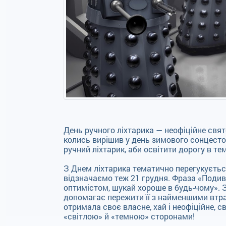
День ручного ліхтарика — неофіційне свят
колись вирішив у день зимового сонцесто
ручний ліхтарик, аби освітити дорогу в тем
З Днем ліхтарика тематично перегукуєтьс
відзначаємо теж 21 грудня. Фраза «Подиви
оптимістом, шукай хороше в будь-чому». З
допомагає пережити її з найменшими втра
отримала своє власне, хай і неофіційне, св
«світлою» й «темною» сторонами!