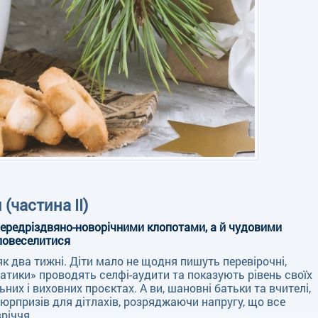
(частина ІІ)
 передріздвяно-новорічними клопотами, а й чудовими
повеселитися
як два тижні. Діти мало не щодня пишуть перевірочні,
латики» проводять селфі-аудити та показують рівень своїх
них і виховних проєктах. А ви, шановні батьки та вчителі,
юрпризів для дітлахів, розряджаючи напругу, що все
річчя.