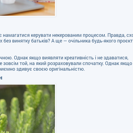
ає намагатися керувати некерованим процесом. Правда, сх
х без винятку батьків? А ще — очільника будь-якого проєкт
ною. Однак якщо виявляти креативність і не здаватися,
не зовсім той, на який розраховували спочатку. Однак якщо
приємно здивує своєю оригінальністю.
н