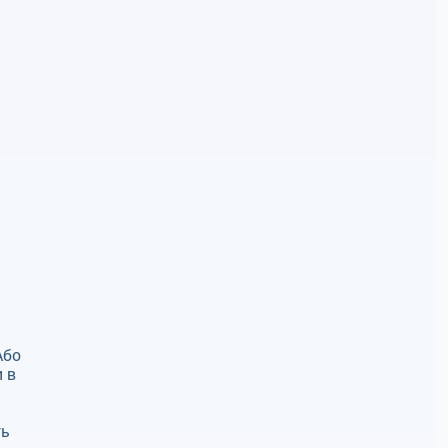
Або
 в
ть