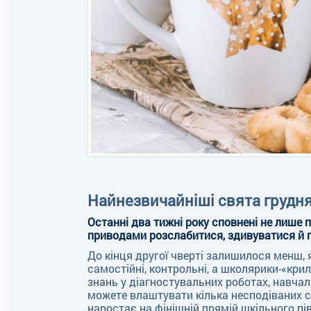
Найнезвичайніші свята грудня 
Останні два тижні року сповнені не лише
приводами розслабитися, здивуватися й 
До кінця другої чверті залишилося менш, 
самостійні, контрольні, а школярики-«кри
знань у діагностувальних роботах, навчаль
можете влаштувати кілька несподіваних с
наростає на фінішній прямій шкільного пів