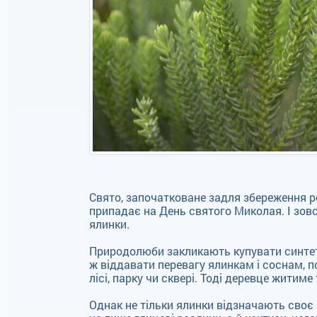
Свято, започатковане задля збереження р
припадає на День святого Миколая. І зов
ялинки.
Природолюби закликають купувати синтет
ж віддавати перевагу ялинкам і соснам, 
лісі, парку чи сквері. Тоді деревце житим
Однак не тільки ялинки відзначають своє