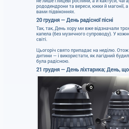
не лише глицеві рослини, а й кактуси, чаг
рододендрони та вереси, юкки й магонії, 
вами підвіконнях.
20 грудня — День радісної пісні
Так, так, День хору ми вже відзначали тро
капела (без музичного супроводу). У кожн
світі.
Цьогоріч свято припадає на неділю. Отож
дитини — і використати, як лагідний будил
була радісною.
21 грудня — День ліхтарика; День, що