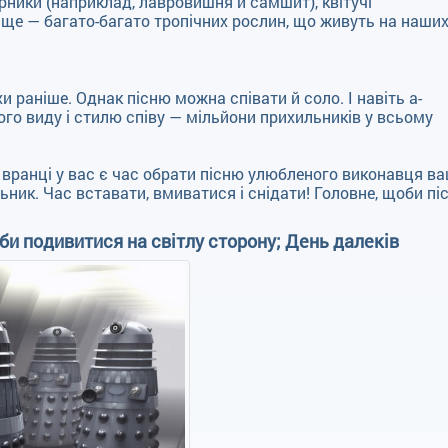
арники (наприклад, лавровишня й самшит), квітучі
а ще — багато-багато тропічних рослин, що живуть на наших
хи раніше. Однак пісню можна співати й соло. І навіть а-
ого виду і стилю співу — мільйони прихильників у всьому
 вранці у вас є час обрати пісню улюбленого виконавця ва
ьник. Час вставати, вмиватися і снідати! Головне, щоби пі
би подивитися на світлу сторону; День далеків