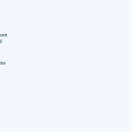
оже
у,
 ви