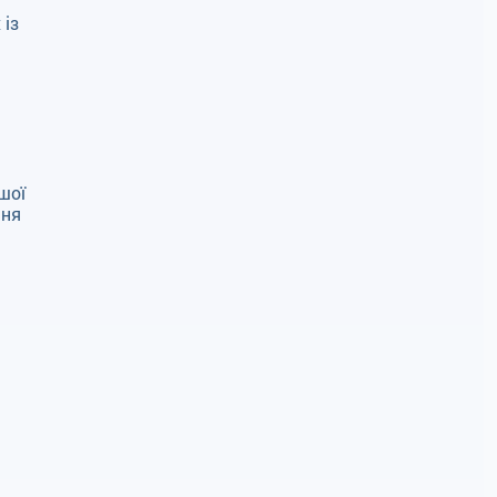
 із
шої
сня