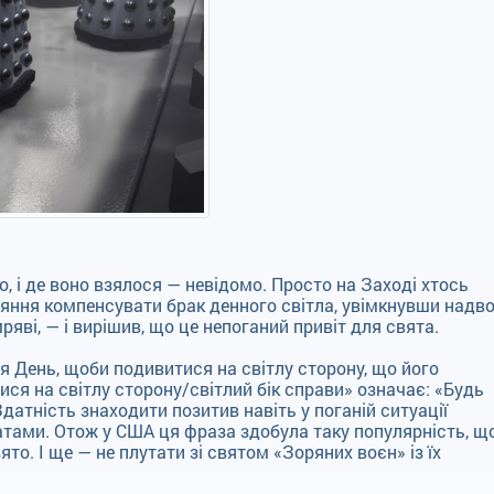
о, і де воно взялося — невідомо. Просто на Заході хтось
яння компенсувати брак денного світла, увімкнувши надво
ряві, — і вирішив, що це непоганий привіт для свята.
я День, щоби подивитися на світлу сторону, що його
ся на світлу сторону/світлий бік справи» означає: «Будь
датність знаходити позитив навіть у поганій ситуації
тами. Отож у США ця фраза здобула таку популярність, щ
ято. І ще — не плутати зі святом «Зоряних воєн» із їх