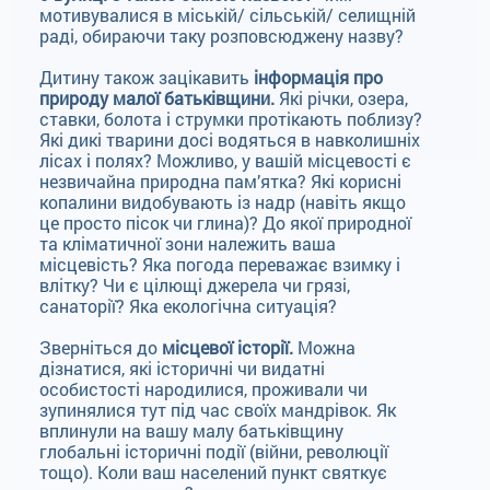
мотивувалися в міській/ сільській/ селищній
раді, обираючи таку розповсюджену назву?
Дитину також зацікавить
інформація про
природу малої батьківщини.
Які річки, озера,
ставки, болота і струмки протікають поблизу?
Які дикі тварини досі водяться в навколишніх
лісах і полях? Можливо, у вашій місцевості є
незвичайна природна пам’ятка? Які корисні
копалини видобувають із надр (навіть якщо
це просто пісок чи глина)? До якої природної
та кліматичної зони належить ваша
місцевість? Яка погода переважає взимку і
влітку? Чи є цілющі джерела чи грязі,
санаторії? Яка екологічна ситуація?
Зверніться до
місцевої історії.
Можна
дізнатися, які історичні чи видатні
особистості народилися, проживали чи
зупинялися тут під час своїх мандрівок. Як
вплинули на вашу малу батьківщину
глобальні історичні події (війни, революції
тощо). Коли ваш населений пункт святкує