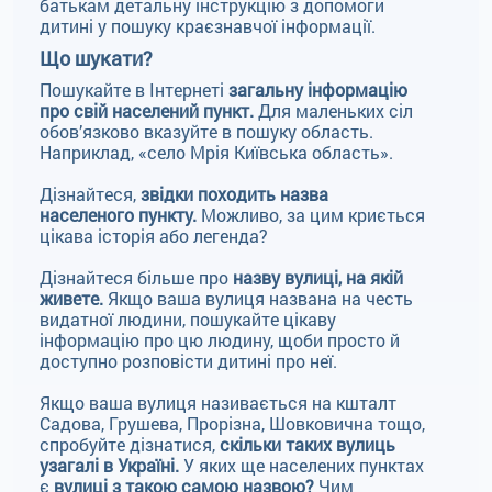
батькам детальну інструкцію з допомоги
дитині у пошуку краєзнавчої інформації.
Що шукати?
Пошукайте в Інтернеті
загальну інформацію
про свій населений пункт.
Для маленьких сіл
обов’язково вказуйте в пошуку область.
Наприклад, «село Мрія Київська область».
Дізнайтеся,
звідки походить назва
населеного пункту.
Можливо, за цим криється
цікава історія або легенда?
Дізнайтеся більше про
назву вулиці, на якій
живете.
Якщо ваша вулиця названа на честь
видатної людини, пошукайте цікаву
інформацію про цю людину, щоби просто й
доступно розповісти дитині про неї.
Якщо ваша вулиця називається на кшталт
Садова, Грушева, Прорізна, Шовковична тощо,
спробуйте дізнатися,
скільки таких вулиць
узагалі в Україні.
У яких ще населених пунктах
є
вулиці з такою самою назвою?
Чим