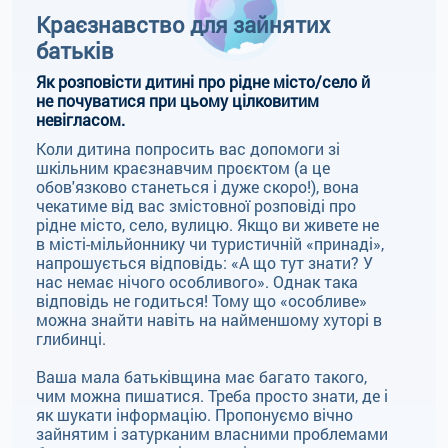
Краєзнавство для зайнятих
батьків
Як розповісти дитині про рідне місто/село й
не почуватися при цьому цілковитим
невігласом.
Коли дитина попросить вас допомоги зі
шкільним краєзнавчим проєктом (а це
обов'язково станеться і дуже скоро!), вона
чекатиме від вас змістовної розповіді про
рідне місто, село, вулицю. Якщо ви живете не
в місті-мільйоннику чи туристичній «принаді»,
напрошується відповідь: «А що тут знати? У
нас немає нічого особливого». Однак така
відповідь не годиться! Тому що «особливе»
можна знайти навіть на найменшому хуторі в
глибинці.
Ваша мала батьківщина має багато такого,
чим можна пишатися. Треба просто знати, де і
як шукати інформацію. Пропонуємо вічно
зайнятим і затурканим власними проблемами