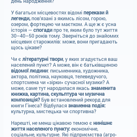
день народження?
У багатьох місцевостях відомі
перекази й
легенди,
пов’язані з якимсь лісом, горою,
озером, фортецею чи маєтком. А ще ж є усна
історія —
спогади
про те, яким було тут життя
30–40–50 років тому. Зверніться до знайомих
місцевих старожилів: може, вони пригадають
щось цікаве?
Чи є
літературні твори
, у яких згадується ваш
населений пункт? А може, він є батьківщиною
відомої людини
: письменника, художника,
актора, політика, науковця, телеведучого,
спортсмена чи «зірки» сучасної музики? А
може, саме тут народилася якась
знаменита
книжка, картина, скульптура чи музична
композиція?
Був встановлений рекорд для
книги Гінеса? Відбулася
знаменна подія:
культурна, мистецька чи спортивна?
Нарешті, не менш цікавою темою є
нинішнє
життя населеного пункту:
економічне,
соціальне, культурне. Які підприємства (агро-