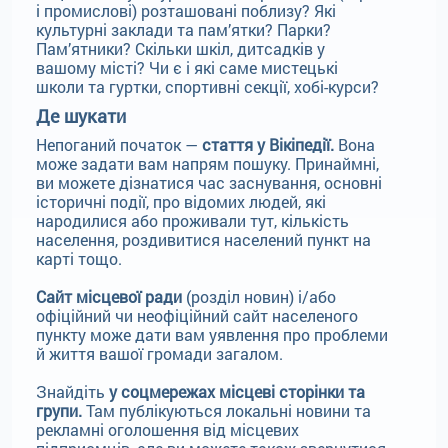
і промислові) розташовані поблизу? Які
культурні заклади та пам’ятки? Парки?
Пам’ятники? Скільки шкіл, дитсадків у
вашому місті? Чи є і які саме мистецькі
школи та гуртки, спортивні секції, хобі-курси?
Де шукати
Непоганий початок —
стаття у Вікіпедії.
Вона
може задати вам напрям пошуку. Принаймні,
ви можете дізнатися час заснування, основні
історичні події, про відомих людей, які
народилися або проживали тут, кількість
населення, роздивитися населений пункт на
карті тощо.
Сайт місцевої ради
(розділ новин) і/або
офіційний чи неофіційний сайт населеного
пункту може дати вам уявлення про проблеми
й життя вашої громади загалом.
Знайдіть
у соцмережах місцеві сторінки та
групи.
Там публікуються локальні новини та
рекламні оголошення від місцевих