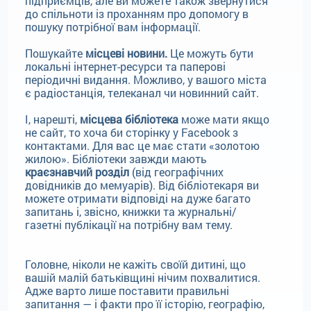
підприємців, але ви можете також звернутися
до спільноти із проханням про допомогу в
пошуку потрібної вам інформації.
Пошукайте
місцеві новини.
Це можуть бути
локальні інтернет-ресурси та паперові
періодичні видання. Можливо, у вашого міста
є радіостанція, телеканал чи новинний сайт.
І, нарешті,
місцева бібліотека
може мати якщо
не сайт, то хоча би сторінку у Facebook з
контактами. Для вас це має стати «золотою
жилою». Бібліотеки завжди мають
краєзнавчий розділ
(від географічних
довідників до мемуарів). Від бібліотекаря ви
можете отримати відповіді на дуже багато
запитань і, звісно, книжки та журнальні/
газетні публікації на потрібну вам тему.
Головне, ніколи не кажіть своїй дитині, що
вашій малій батьківщині нічим похвалитися.
Адже варто лише поставити правильні
запитання — і факти про її історію, географію,