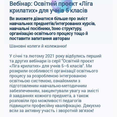
Вебінар: Освітній проєкт «Ліга
крилатих» для учнів 5 класів
Ви зможете дізнатися більше про зміст
навчальних предметів/інтегрованих курсів,
навчальні посібники, їхню структуру,
організацію освітнього процесу тощо й
поставити запитання авторам
Шановні колеги й колежанки!
У січні та лютому 2021 року відбулись перший
та других вебінари із серії "Освітній проєкт
«Ліга крилатих» для учнів 5–6 класів". Ми
розкрили особливості організації освітнього
процесу за розробленою інтегрованою
освітньою системою, ознайомили з
підготовленим навчально-методичним
забезпеченням, закцентували увагу на змісті
й завданнях кожного предмета, а також
розповіли про можливості педагогів
підвищити професійну кваліфікацію. Дякуємо
всім за активну участь і зворотній зв'язок!