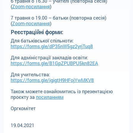
6 травня о 16.30 – учителі (повторна сесія)
(
Zoom-посилання
)
7 травня о 19.00 – батьки (повторна сесія)
(
Zoom-посилання
)
Реєстраційні форми:
Для батьківської спільноти:
https://forms.gle/dP35nW5gz2yrjTuq8
Для адміністрації закладів освіти:
https://forms.gle/B1GpZPUBPU5kn82EA
Для учительства:
https://forms.gle/igigtH9HFojYwMKV8
Також можете ознайомитись із презентацією
проєкту за
посиланням
Оргкомітет
19.04.2021